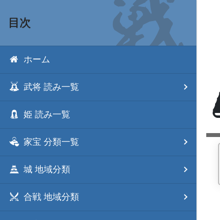
目次
ホーム
武将 読み一覧
姫 読み一覧
家宝 分類一覧
城 地域分類
合戦 地域分類