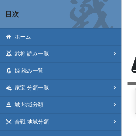
目次
ホーム
武将 読み一覧
姫 読み一覧
家宝 分類一覧
城 地域分類
合戦 地域分類