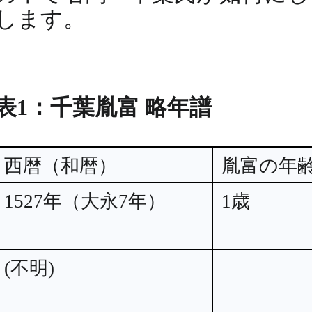
します。
表1：千葉胤富 略年譜
西暦（和暦）
胤富の年
1527年（大永7年）
1歳
(不明)