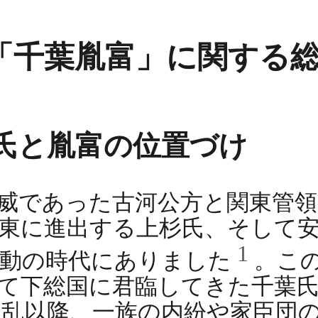
「千葉胤富」に関する
氏と胤富の位置づけ
威であった古河公方と関東管領
東に進出する上杉氏、そして
1
激動の時代にありました
。こ
て下総国に君臨してきた千葉
乱以降、一族の内紛や家臣団