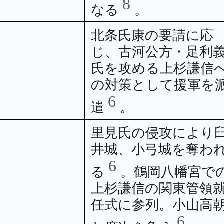
8
なる
。
北条氏康の要請に応
じ、古河公方・足利
氏を攻める上杉謙信
の対策として援軍を
6
遣
。
里見氏の侵攻により
井城、小弓城を奪わ
6
る
。鶴岡八幡宮で
上杉謙信の関東管領
任式に参列。小山高
6