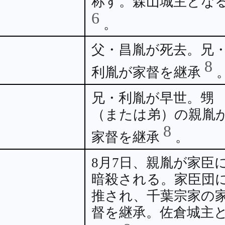
称す。森山城主とな
6
。
父・昌胤が死去。兄
8
利胤が家督を継承
兄・利胤が早世。甥
（または弟）の親胤
8
家督を継承
。
8月7日、親胤が家臣
暗殺される。家臣団
推され、千葉宗家の
督を継承。佐倉城主