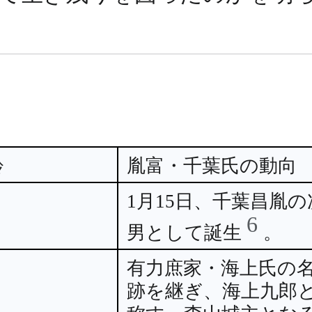
齢
胤富・千葉氏の動向
1月15日、千葉昌胤の
6
男として誕生
。
有力庶家・海上氏の
跡を継ぎ、海上九郎