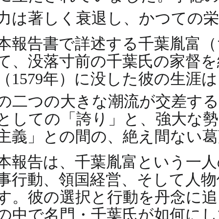
力は著しく衰退し、かつての
本報告書で詳述する千葉胤富（
て、没落寸前の千葉氏の家督を継
（1579年）に没した彼の生
の二つの大きな潮流が交差す
としての「誇り」と、強大な勢
主義」との間の、絶え間ない葛
本報告は、千葉胤富という一人
事行動、領国経営、そして人物
す。彼の選択と行動を丹念に追
の中で名門・千葉氏が如何に