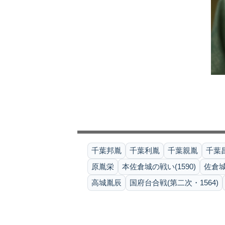
千葉邦胤
千葉利胤
千葉親胤
千葉
原胤栄
本佐倉城の戦い(1590)
佐倉城
高城胤辰
国府台合戦(第二次・1564)