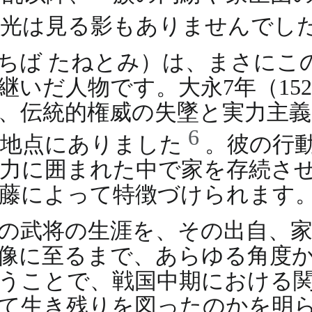
栄光は見る影もありませんでし
ちば たねとみ）は、まさにこ
いだ人物です。大永7年（152
涯は、伝統的権威の失墜と実力主
6
る地点にありました
。彼の行
力に囲まれた中で家を存続さ
藤によって特徴づけられます
の武将の生涯を、その出自、家
像に至るまで、あらゆる角度
うことで、戦国中期における
して生き残りを図ったのかを明