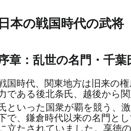
日本の戦国時代の武将
序章：乱世の名門・千葉
戦国時代、関東地方は旧来の権
力である後北条氏、越後から関
氏といった国衆が覇を競う、
下で、鎌倉時代以来の名門とし
に立たされていました。享徳の