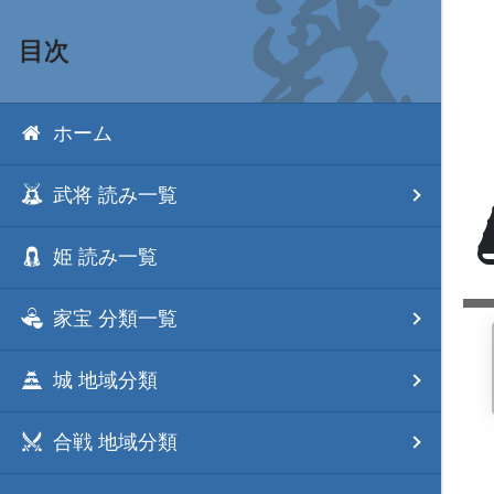
目次
ホーム
武将 読み一覧
姫 読み一覧
家宝 分類一覧
城 地域分類
合戦 地域分類