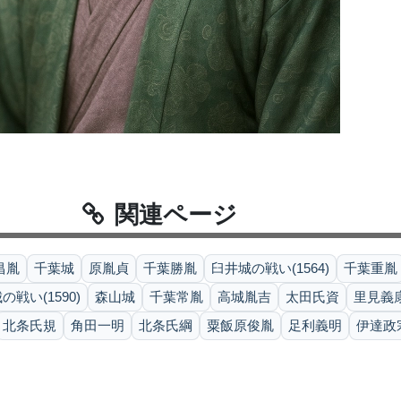
関連ページ
昌胤
千葉城
原胤貞
千葉勝胤
臼井城の戦い(1564)
千葉重胤
の戦い(1590)
森山城
千葉常胤
高城胤吉
太田氏資
里見義
北条氏規
角田一明
北条氏綱
粟飯原俊胤
足利義明
伊達政