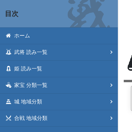
目次
ホーム
武将 読み一覧
姫 読み一覧
家宝 分類一覧
城 地域分類
合戦 地域分類