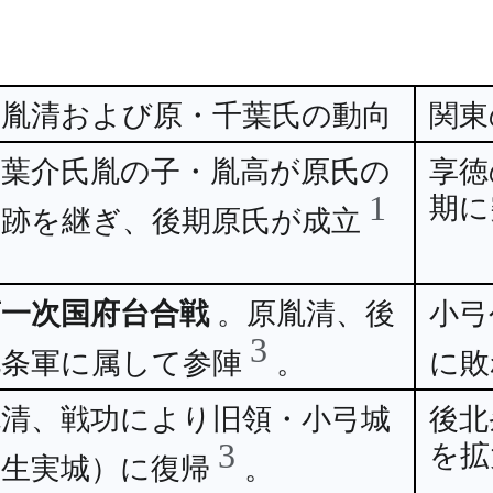
原胤清および原・千葉氏の動向
関東
千葉介氏胤の子・胤高が原氏の
享徳
1
期に
名跡を継ぎ、後期原氏が成立
。
第一次国府台合戦
。原胤清、後
小弓
3
北条軍に属して参陣
。
に敗
胤清、戦功により旧領・小弓城
後北
3
を拡
（生実城）に復帰
。