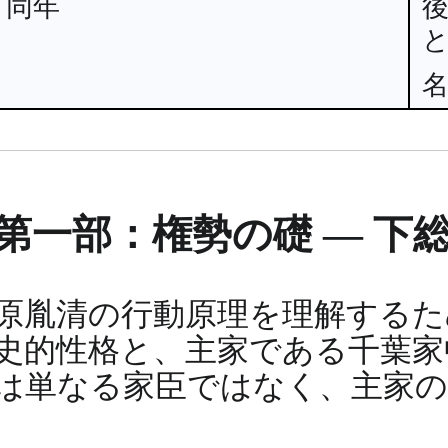
同年
第一部：権勢の礎 — 下
原胤清の行動原理を理解するた
史的性格と、主家である千葉家
は単なる家臣ではなく、主家の