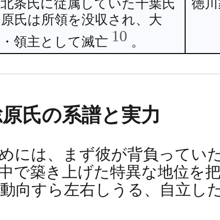
後北条氏に従属していた千葉氏
徳川
と原氏は所領を没収され、大
10
名・領主として滅亡
。
総原氏の系譜と実力
めには、まず彼が背負ってい
中で築き上げた特異な地位を
動向すら左右しうる、自立し