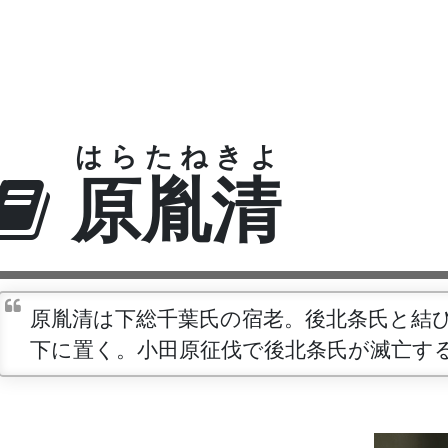
はらたねきよ
原胤清
原胤清は下総千葉氏の宿老。後北条氏と結
下に置く。小田原征伐で後北条氏が滅亡す