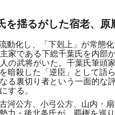
氏を揺るがした宿老、原
流動化し、「下剋上」が常態
主家である下総千葉氏を内部
人の武将がいた。千葉氏筆頭
を暗殺した「逆臣」として語
なる裏切り者という一面的な
にする。
、古河公方、小弓公方、山内・
勢力・後北条氏が、覇権を巡