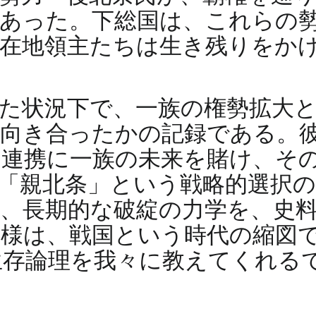
あった。下総国は、これらの
在地領主たちは生き残りをか
た状況下で、一族の権勢拡大
向き合ったかの記録である。
連携に一族の未来を賭け、そ
「親北条」という戦略的選択
、長期的な破綻の力学を、史
き様は、戦国という時代の縮図
生存論理を我々に教えてくれる