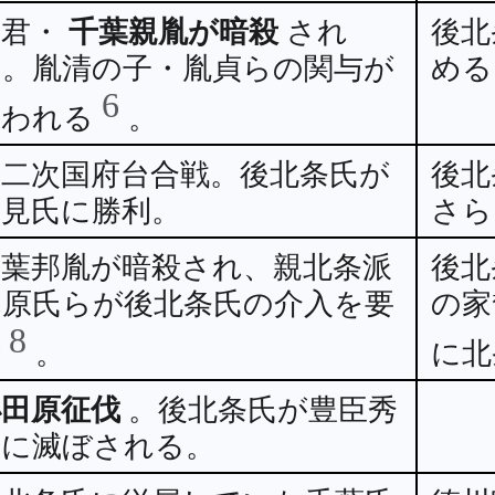
主君・
千葉親胤が暗殺
され
後北
る。胤清の子・胤貞らの関与が
める
6
疑われる
。
第二次国府台合戦。後北条氏が
後北
里見氏に勝利。
さら
千葉邦胤が暗殺され、親北条派
後北
の原氏らが後北条氏の介入を要
の家
8
請
。
に北
小田原征伐
。後北条氏が豊臣秀
吉に滅ぼされる。