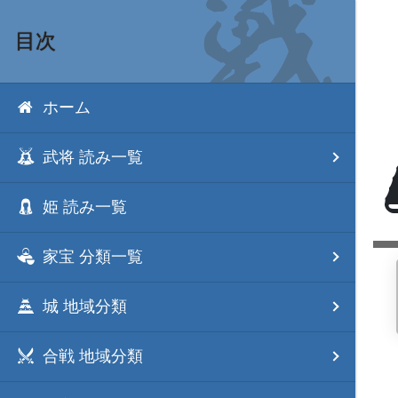
目次
ホーム
武将 読み一覧
姫 読み一覧
家宝 分類一覧
城 地域分類
合戦 地域分類