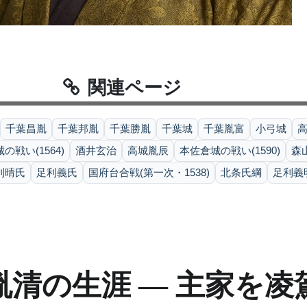
関連ページ
千葉昌胤
千葉邦胤
千葉勝胤
千葉城
千葉胤富
小弓城
の戦い(1564)
酒井玄治
高城胤辰
本佐倉城の戦い(1590)
森
利晴氏
足利義氏
国府台合戦(第一次・1538)
北条氏綱
足利義
清の生涯 — 主家を凌