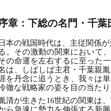
序章：下総の名門・千葉
日本の戦国時代は、主従関係が
る。その激動の関東において、
その命運を左右するに至った一
名は、しばしば主君・千葉親胤
涯を丹念に追うとき、我々は単
冷徹な戦略家の姿を目の当たり
胤清が生きた16世紀の関東は
から急速に勢力を伸張する新興