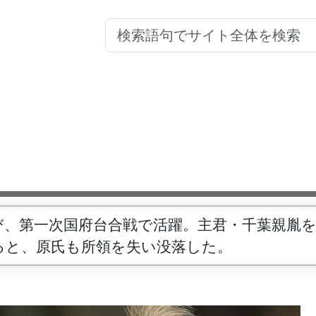
び、第一次国府台合戦で活躍。主君・千葉親胤
ると、原氏も所領を失い没落した。