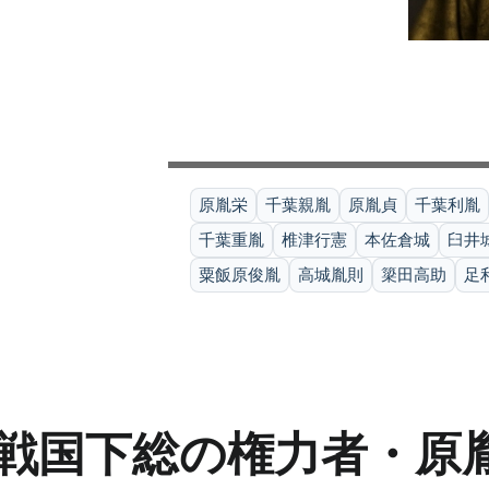
原胤栄
千葉親胤
原胤貞
千葉利胤
千葉重胤
椎津行憲
本佐倉城
臼井城
粟飯原俊胤
高城胤則
簗田高助
足
戦国下総の権力者・原胤