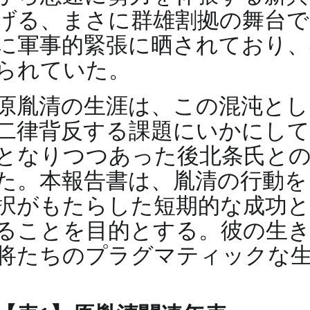
げる、まさに群雄割拠の舞台で
に軍事的緊張に晒されており、
られていた。
原胤清の生涯は、この混沌とし
二律背反する課題にいかにして
となりつつあった後北条氏との
た。本報告書は、胤清の行動を
択がもたらした短期的な成功と
ることを目的とする。彼の生
将たちのプラグマティックな