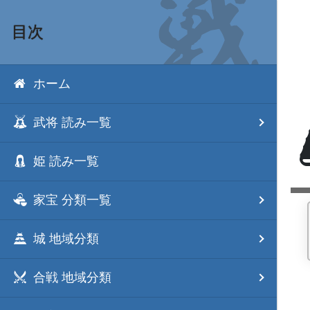
目次
ホーム
武将 読み一覧
姫 読み一覧
家宝 分類一覧
城 地域分類
合戦 地域分類