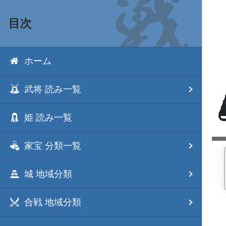
目次
ホーム
武将 読み一覧
姫 読み一覧
家宝 分類一覧
城 地域分類
合戦 地域分類