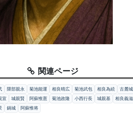
関連ページ
武
隈部親永
菊池能運
相良晴広
菊池武包
相良為続
古麓城
親宣
城親賢
阿蘇惟憲
菊池政隆
小西行長
城親基
相良義滋
景
鍋城
阿蘇惟将