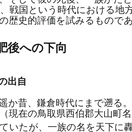
、戦国という時代における地
の歴史的評価を試みるもので
肥後への下向
の出自
遥か昔、鎌倉時代にまで遡る
（現在の鳥取県西伯郡大山町
ていたが、一族の名を天下に