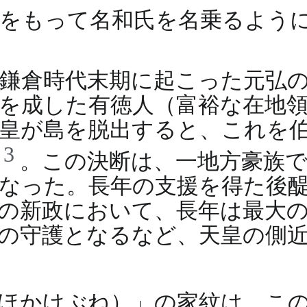
名をもって名和氏を名乗るよう
倉時代末期に起こった元弘の変（1
を成した有徳人（富裕な在地
皇が島を脱出すると、これを
3
た
。この決断は、一地方豪族
なった。長年の支援を得た後
の新政において、長年は最大
の守護となるなど、天皇の側
ほかけぶね）」の家紋は、こ