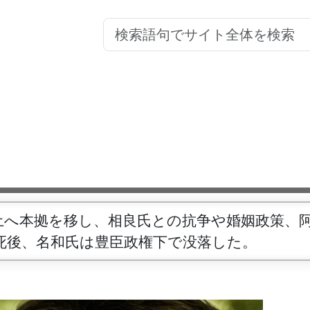
土へ本拠を移し、相良氏との抗争や婚姻政策、
死後、名和氏は豊臣政権下で没落した。