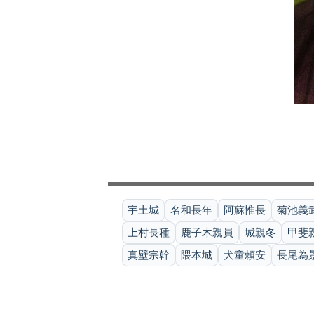
宇土城
名和長年
阿蘇惟長
菊池義
上村長種
鹿子木親員
城親冬
甲斐
真壁宗幹
隈本城
犬童頼安
長尾為