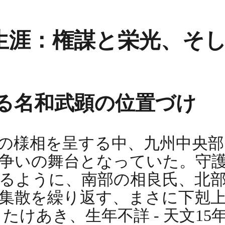
生涯：権謀と栄光、そ
る名和武顕の位置づけ
の様相を呈する中、九州中央部
争いの舞台となっていた。守
るように、南部の相良氏、北
集散を繰り返す、まさに下剋
けあき、生年不詳 - 天文15年