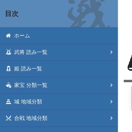
目次
ホーム
武将 読み一覧
姫 読み一覧
家宝 分類一覧
城 地域分類
合戦 地域分類