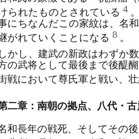
4
けられたものとされている
事にちなんだこの家紋は、名和
8
継がれていくことになる
。
しかし、建武の新政はわずか数
方の武将として最後まで後醍醐
街戦において尊氏軍と戦い、
第二章：南朝の拠点、八代・古
名和長年の戦死、そしてその後