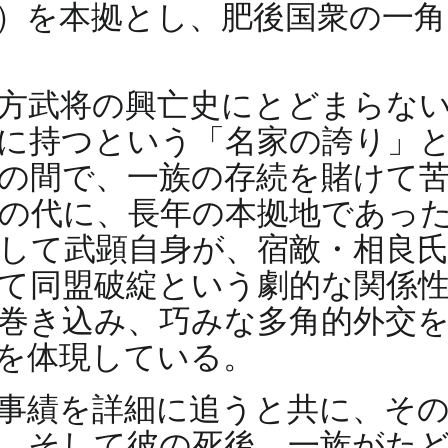
）を本拠とし、肥後国衆の一
方武将の興亡史にとどまらな
に持つという「名家の誇り」
の間で、一族の存続を賭けて
の代に、長年の本拠地であっ
して武顕自身が、宿敵・相良
て同盟破綻という劇的な関係
巻き込み、巧みな多角的外交
を体現している。
事績を詳細に追うと共に、そ
、そして彼の死後、一族がた