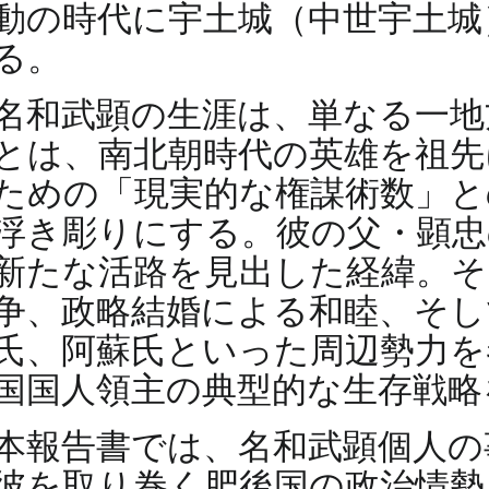
動の時代に宇土城（中世宇土城
る。
名和武顕の生涯は、単なる一地
とは、南北朝時代の英雄を祖先
ための「現実的な権謀術数」と
浮き彫りにする。彼の父・顕忠
新たな活路を見出した経緯。そ
争、政略結婚による和睦、そし
氏、阿蘇氏といった周辺勢力を
国国人領主の典型的な生存戦略
本報告書では、名和武顕個人の
彼を取り巻く肥後国の政治情勢