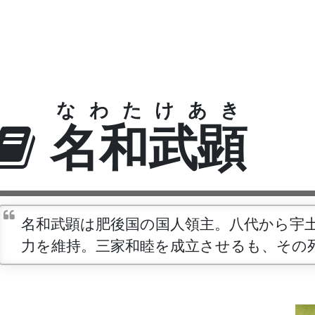
なわたけあき
名和武顕
名和武顕は肥後国の国人領主。八代から宇
力を維持。三家和睦を成立させるも、その