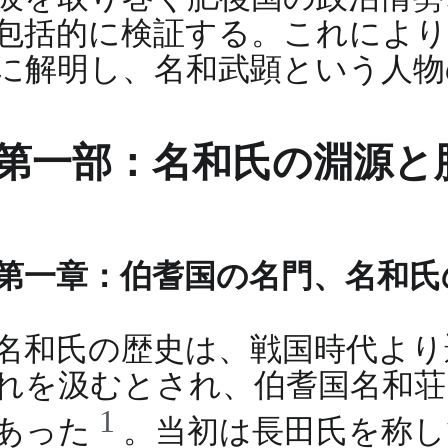
包括的に検証する。これにより
に解明し、名和武顕という人物
第一部：名和氏の淵源と
第一章：伯耆国の名門、名和氏
名和氏の歴史は、戦国時代より
れを汲むとされ、伯耆国名和荘
1
あった
。当初は長田氏を称し