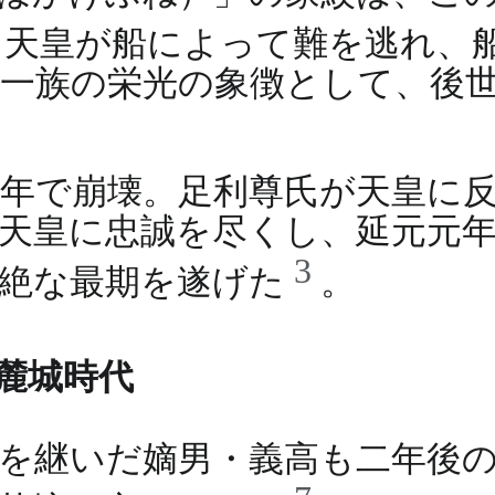
。天皇が船によって難を逃れ、
一族の栄光の象徴として、後
年で崩壊。足利尊氏が天皇に
天皇に忠誠を尽くし、延元元年（
3
壮絶な最期を遂げた
。
麓城時代
を継いだ嫡男・義高も二年後