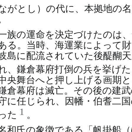
ながとし）の代に、本拠地の
。
一族の運命を決定づけたのは、鎌
ある。当時、海運業によって財
岐島に配流されていた後醍醐天
れ、鎌倉幕府打倒の兵を挙げ
中央舞台へと押し上げる画期と
鎌倉幕府は滅亡。その後の建武
守に任じられ、因幡・伯耆二国
1
った
。
名和氏の象徴である「帆掛船（