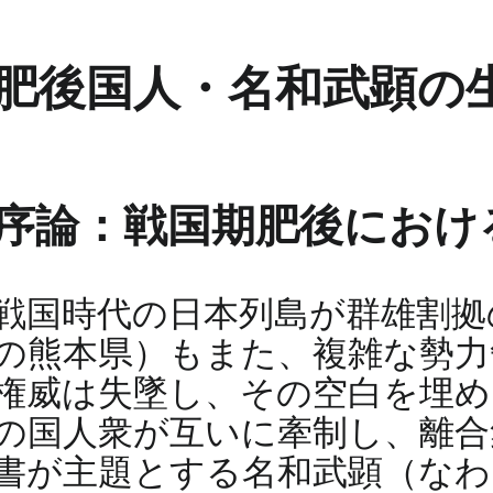
肥後国人・名和武顕の
序論：戦国期肥後におけ
戦国時代の日本列島が群雄割拠
の熊本県）もまた、複雑な勢力
権威は失墜し、その空白を埋め
の国人衆が互いに牽制し、離合
書が主題とする名和武顕（なわ た