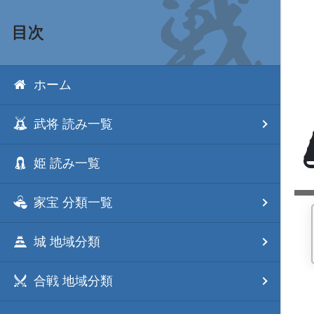
目次
ホーム
武将 読み一覧
姫 読み一覧
家宝 分類一覧
城 地域分類
合戦 地域分類