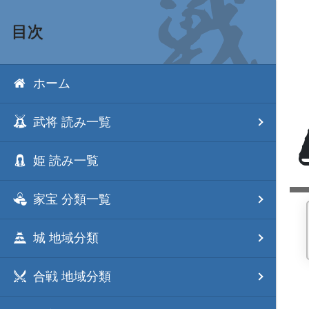
目次
ホーム
武将 読み一覧
姫 読み一覧
家宝 分類一覧
城 地域分類
合戦 地域分類