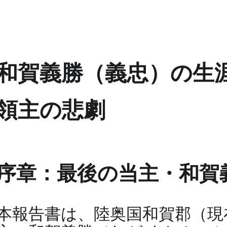
和賀義勝（義忠）の生涯
領主の悲劇
序章：最後の当主・和賀
本報告書は、陸奥国和賀郡（現