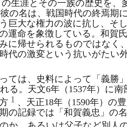
）の生涯とその一族の歴史を、
彼の名は、戦国時代の終焉期
う巨大な権力の波に抗し、そ
の運命を象徴している。和賀
みに帰せられるものではなく
時代の激変という抗いがたい
っては、史料によって「義勝
れる。天文6年（1537年）に
1
一方
、天正18年（1590年）
期の記録では「和賀義忠」の
のか、あるいは父子など別人