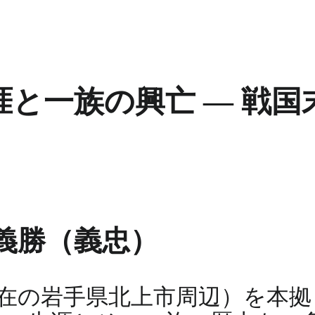
と一族の興亡 ― 戦国
義勝（義忠）
在の岩手県北上市周辺）を本拠