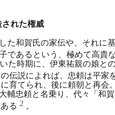
造された権威
した和賀氏の家伝や、それに
庶子であるという、極めて高貴
いた時期に、伊東祐親の娘と
この伝説によれば、忠頼は平家
に育てられ、後に頼朝と再会。建
大輔忠頼と名乗り、代々「和賀
2
である
。