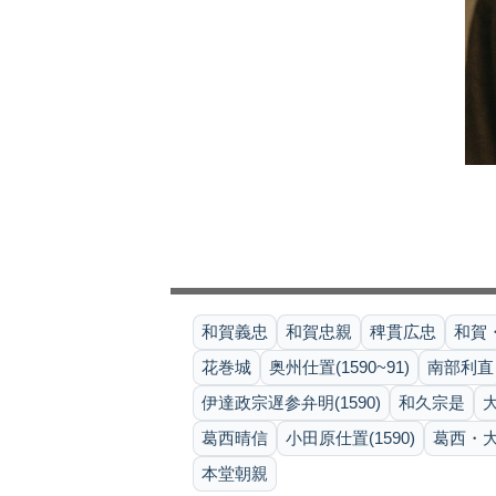
和賀義忠
和賀忠親
稗貫広忠
和賀・
花巻城
奥州仕置(1590~91)
南部利直
伊達政宗遅参弁明(1590)
和久宗是
葛西晴信
小田原仕置(1590)
葛西・大崎
本堂朝親