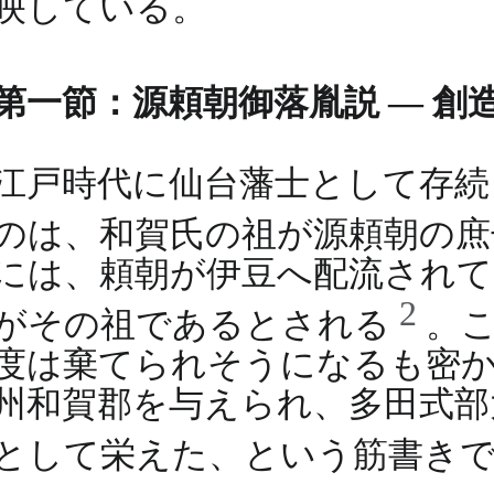
映している。
第一節：源頼朝御落胤説 ― 創
江戸時代に仙台藩士として存続
のは、和賀氏の祖が源頼朝の
には、頼朝が伊豆へ配流されて
2
がその祖であるとされる
。
度は棄てられそうになるも密か
州和賀郡を与えられ、多田式部
として栄えた、という筋書き