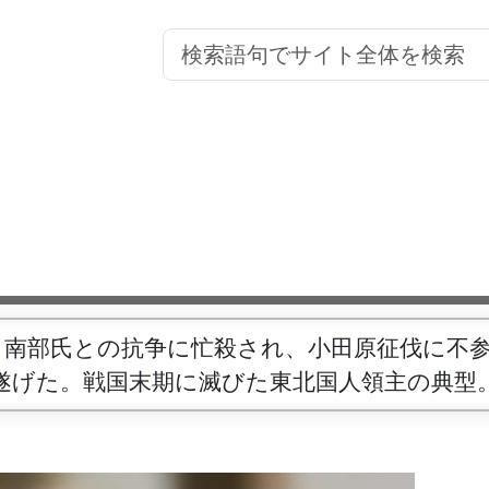
。南部氏との抗争に忙殺され、小田原征伐に不
遂げた。戦国末期に滅びた東北国人領主の典型