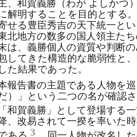
主、和賀義勝（わが よしかつ
に解明することを目的とする。
寄せる豊臣秀吉の天下統一とい
東北地方の数多の国人領主たち
末は、義勝個人の資質や判断の
包してきた構造的な脆弱性と、
した結果であった。
本報告書の主題である人物を巡
だ）」という二つの名が確認さ
「和賀義勝」として登場する
降、改易されて一揆を率いた時
3
である
。同一人物が改名した