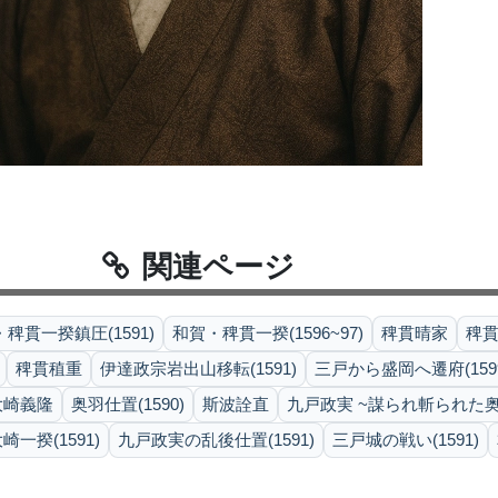
関連ページ
稗貫一揆鎮圧(1591)
和賀・稗貫一揆(1596~97)
稗貫晴家
稗
稗貫稙重
伊達政宗岩出山移転(1591)
三戸から盛岡へ遷府(159
大崎義隆
奥羽仕置(1590)
斯波詮直
九戸政実 ~謀られ斬られた
一揆(1591)
九戸政実の乱後仕置(1591)
三戸城の戦い(1591)