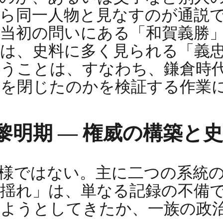
ら同一人物と見なすのが通説
当初の問いにある「和賀義勝
は、史料に多く見られる「義
追うことは、すなわち、鎌倉時
幕を閉じたのかを検証する作業
黎明期 ― 権威の構築と
様ではない。主に二つの系統
揺れ」は、単なる記録の不備
ようとしてきたか、一族の政