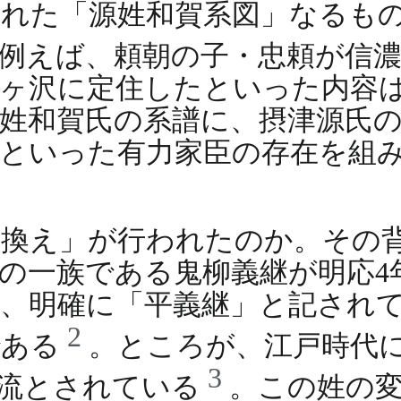
れた「源姓和賀系図」なるも
例えば、頼朝の子・忠頼が信
ヶ沢に定住したといった内容
姓和賀氏の系譜に、摂津源氏
といった有力家臣の存在を組
換え」が行われたのか。その
一族である鬼柳義継が明応4年
、明確に「平義継」と記され
2
である
。ところが、江戸時代
3
田流とされている
。この姓の変