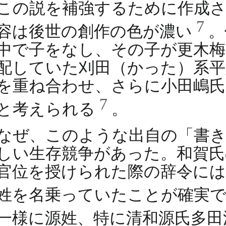
この説を補強するために作成さ
7
容は後世の創作の色が濃い
。
中で子をなし、その子が更木梅
配していた刈田（かった）系平
を重ね合わせ、さらに小田嶋氏
7
と考えられる
。
なぜ、このような出自の「書き
しい生存競争があった。和賀氏の
官位を授けられた際の辞令には
姓を名乗っていたことが確実
一様に源姓、特に清和源氏多