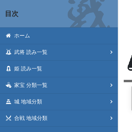
目次
ホーム
武将 読み一覧
姫 読み一覧
家宝 分類一覧
城 地域分類
合戦 地域分類