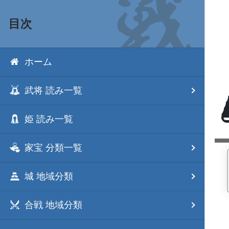
目次
ホーム
武将 読み一覧
姫 読み一覧
家宝 分類一覧
城 地域分類
合戦 地域分類