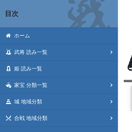
目次
ホーム
武将 読み一覧
姫 読み一覧
家宝 分類一覧
城 地域分類
合戦 地域分類