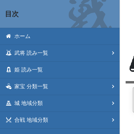
目次
ホーム
武将 読み一覧
姫 読み一覧
家宝 分類一覧
城 地域分類
合戦 地域分類