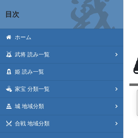
目次
ホーム
武将 読み一覧
姫 読み一覧
家宝 分類一覧
城 地域分類
合戦 地域分類