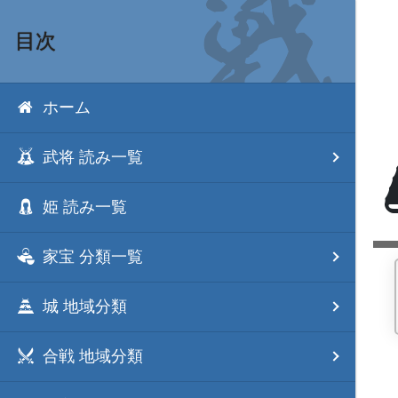
目次
ホーム
武将 読み一覧
姫 読み一覧
家宝 分類一覧
城 地域分類
合戦 地域分類