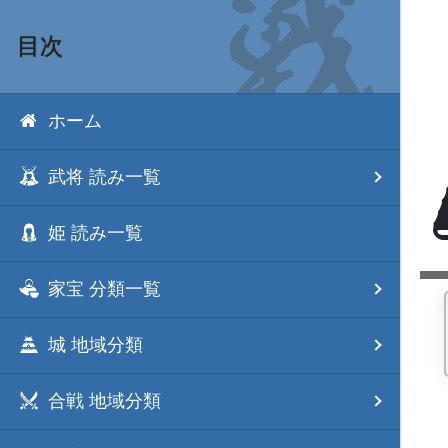
目次
ホーム
武将 読み一覧
姫 読み一覧
家宝 分類一覧
城 地域分類
合戦 地域分類