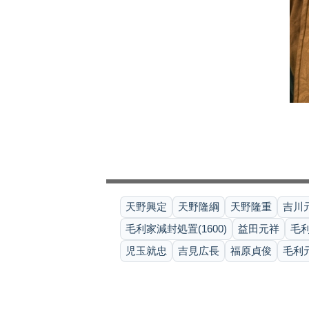
天野興定
天野隆綱
天野隆重
吉川
毛利家減封処置(1600)
益田元祥
毛
児玉就忠
吉見広長
福原貞俊
毛利