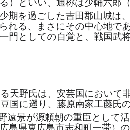
る）といい、通称は少輔六郎
少期を過ごした吉田郡山城は
られる、まさにその中心地で
一門としての自覚と、戦国武
る天野氏は、安芸国において
豆国に遡り、藤原南家工藤氏
野遠景が源頼朝の重臣として
広島県東広島市志和町一帯）