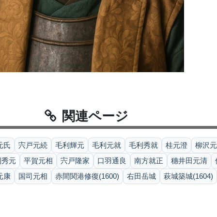
関連ページ
元氏
宍戸元続
毛利輝元
毛利元就
毛利秀就
桂元澄
柳沢元
利秀元
平賀元相
宍戸隆家
口羽通良
南方就正
穗井田元清
元康
国司元相
赤間関港修復(1600)
右田岳城
萩城築城(1604)