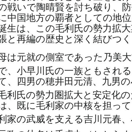
の戦いで陶晴賢を討ち破り、防
に中国地方の覇者としての地位
誕生は、この毛利氏の勢力拡大
張と再編の歴史と深く結びつ
母は元就の側室であった乃美
で、小早川氏の一族ともされ
て、四男の穂井田元清、九男の
毛利氏の勢力圏拡大と安定化
は、既に毛利家の中核を担って
利家の武威を支える吉川元春