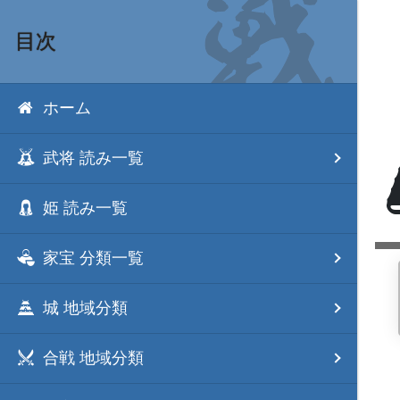
目次
ホーム
武将 読み一覧
姫 読み一覧
家宝 分類一覧
城 地域分類
合戦 地域分類