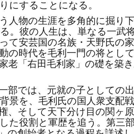
たりにすることになる。
う人物の生涯を多角的に掘り
る。彼の人生は、単なる一武
って安芸国の名族・天野氏の
動の時代を毛利一門の将とし
家老「右田毛利家」の礎を築
一部では、元就の子としての
背景を、毛利氏の国人衆支配
権、そして天下分け目の関ヶ
した役割と軍歴を追う。第三
」の創始者となる過程を詳述し