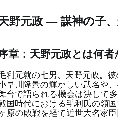
天野元政 ― 謀神の子
序章：天野元政とは何者
毛利元就の七男、天野元政。彼
小早川隆景の輝かしい武名や、
舞台で語られる機会は決して多
戦国時代における毛利氏の領国
ヶ原の敗戦を経て近世大名家臣