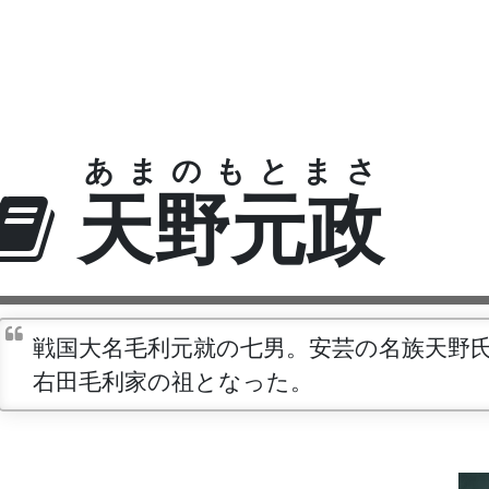
あまのもとまさ
天野元政
戦国大名毛利元就の七男。安芸の名族天野
右田毛利家の祖となった。