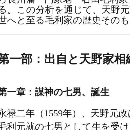
る。この分析を通じて、天野元
世へと至る毛利家の歴史その
第一部：出自と天野家相続
第一章：謀神の七男、誕生
永禄二年（1559年）、天野
毛利元就の七男として生を受