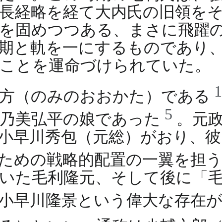
長経略を経て大内氏の旧領を
を固めつつある、まさに飛躍
期と軌を一にするものであり
くことを運命づけられていた。
大方（のみのおおかた）である
5
る乃美弘平の娘であった
。元
小早川秀包（元総）がおり、
のための戦略的配置の一翼を担
いた毛利隆元、そして後に「
、小早川隆景という偉大な存在