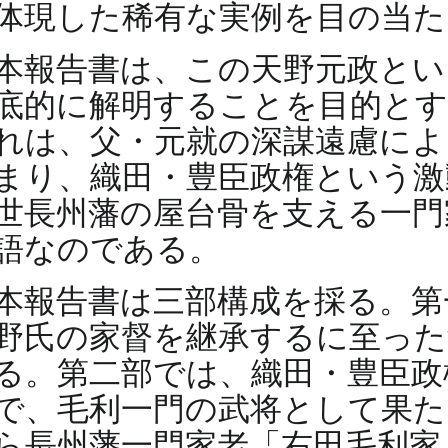
体現した稀有な実例を目の当
本報告書は、この天野元政とい
底的に解明することを目的とす
れは、父・元就の深謀遠慮によ
まり、織田・豊臣政権という激
世長州藩の屋台骨を支える一門
語なのである。
本報告書は三部構成を採る。第
野氏の家督を継承するに至った
る。第二部では、織田・豊臣政
で、毛利一門の武将として果た
ら長州藩一門家老「右田毛利家