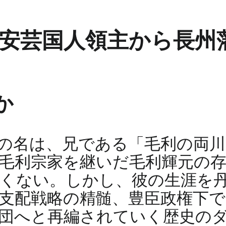
、安芸国人領主から長州
か
の名は、兄である「毛利の両
毛利宗家を継いだ毛利輝元の
くない。しかし、彼の生涯を
支配戦略の精髄、豊臣政権下
団へと再編されていく歴史の