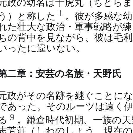
元政の幼名は千虎丸（ちとらま
1
う）と称した
。彼が多感な幼
れた壮大な政治・軍事戦略が練
ちの背中を見ながら、彼は毛利
いったに違いない。
第二章：安芸の名族・天野氏
元政がその名跡を継ぐことにな
であった。そのルーツは遠く伊
9
る
。鎌倉時代初期、一族の天
志芳荘（しわのしょう、現在の