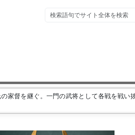
氏の家督を継ぐ。一門の武将として各戦を戦い