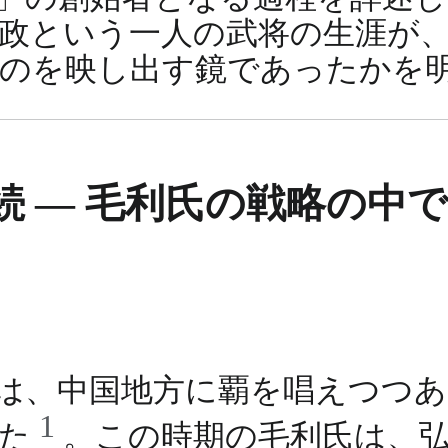
政という一人の武将の生涯が
ものを映し出す鏡であったかを
 ― 毛利氏の戦略の中で
元政は、中国地方に覇を唱えつつ
1
けた
。この時期の毛利氏は、弘