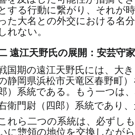
とする行動に繋がり、それが時
った大名との外交における名
しれない。
二 遠江天野氏の展開：安芸守
戦国期の遠江天野氏には、大き
の静岡県浜松市天竜区春野町）
郎）系統である。もう一つは、
右衛門尉（四郎）系統であり、
これら二つの系統は、必ずし
いに惣領の地位を交換しなが