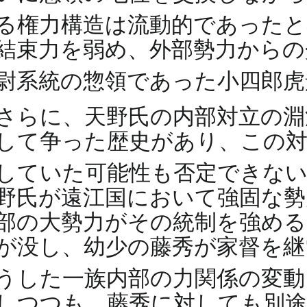
る権力構造は流動的であった
結束力を弱め、外部勢力からの
尉系統の惣領であった小四郎
さらに、天野氏の内部対立の淵
して争った歴史があり、この対
していた可能性も否定できな
野氏が遠江国において強固な勢
部の大勢力がその統制を強める
が没し、幼少の藤秀が家督を継
うした一族内部の力関係の変
しつつも、藤秀に対しても別