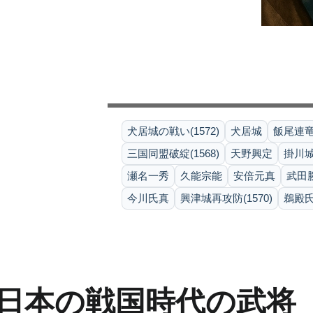
犬居城の戦い(1572)
犬居城
飯尾連
三国同盟破綻(1568)
天野興定
掛川
瀬名一秀
久能宗能
安倍元真
武田
今川氏真
興津城再攻防(1570)
鵜殿
日本の戦国時代の武将