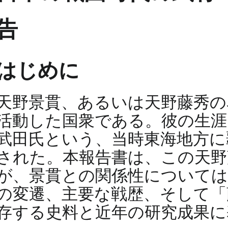
告
はじめに
天野景貫、あるいは天野藤秀の
活動した国衆である。彼の生涯
武田氏という、当時東海地方に
された。本報告書は、この天野
が、景貫との関係性については
の変遷、主要な戦歴、そして「
存する史料と近年の研究成果に