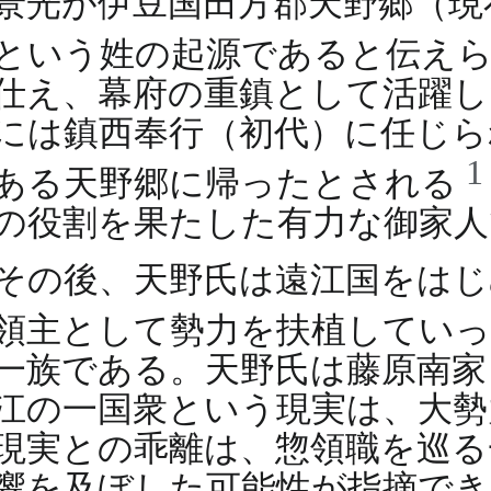
景光が伊豆国田方郡天野郷（現
という姓の起源であると伝え
仕え、幕府の重鎮として活躍し
には鎮西奉行（初代）に任じら
ある天野郷に帰ったとされる
の役割を果たした有力な御家
その後、天野氏は遠江国をはじ
領主として勢力を扶植してい
一族である。天野氏は藤原南家
江の一国衆という現実は、大勢
現実との乖離は、惣領職を巡る
響を及ぼした可能性が指摘でき