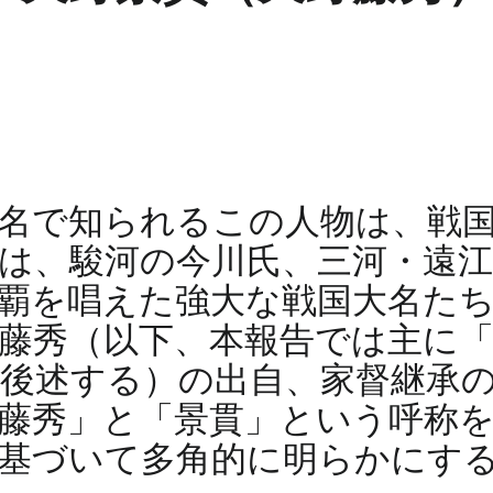
名で知られるこの人物は、戦
は、駿河の今川氏、三河・遠
覇を唱えた強大な戦国大名た
藤秀（以下、本報告では主に
後述する）の出自、家督継承
藤秀」と「景貫」という呼称
基づいて多角的に明らかにす