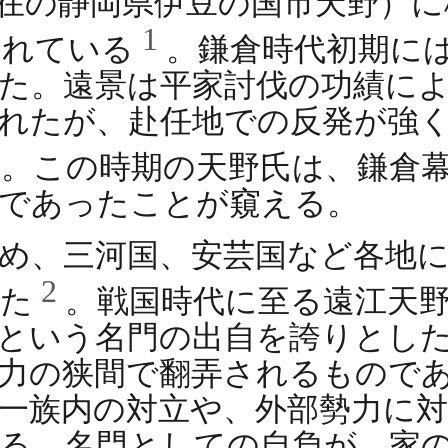
在の静岡県伊豆の国市天野）に
1
られている
。鎌倉時代初期に
た。遠景は平家討伐の功績により
れたが、赴任地での反発が強
1
。この時期の天野氏は、鎌倉
人であったことが窺える。
め、三河国、安芸国など各地
2
った
。戦国時代に至る遠江天
という名門の出自を誇りとし
力の狭間で翻弄されるもので
一族内の対立や、外部勢力に
る。名門としての自負が、家