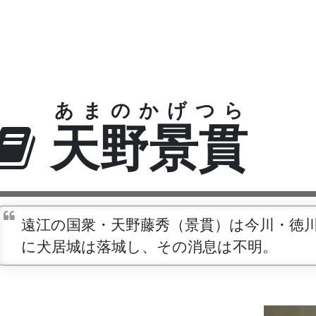
あまのかげつら
天野景貫
遠江の国衆・天野藤秀（景貫）は今川・徳
に犬居城は落城し、その消息は不明。