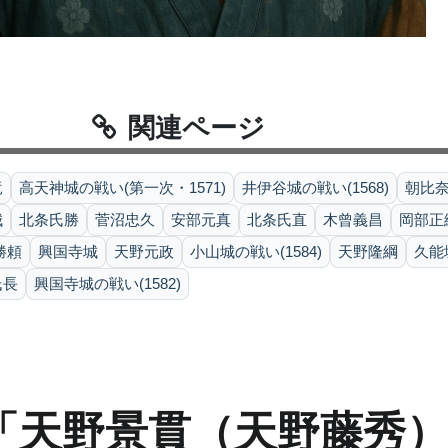
関連ページ
竜
高天神城の戦い(第一次・1571)
井伊谷城の戦い(1568)
朝比
城
北条氏勝
菅沼忠久
安部元真
北条氏直
木曾義昌
岡部正
勝頼
興国寺城
天野元政
小山城の戦い(1584)
天野隆綱
久能城
氏長
興国寺城の戦い(1582)
「天野景貫（天野藤秀