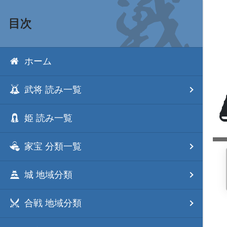
目次
ホーム
武将 読み一覧
姫 読み一覧
家宝 分類一覧
城 地域分類
合戦 地域分類