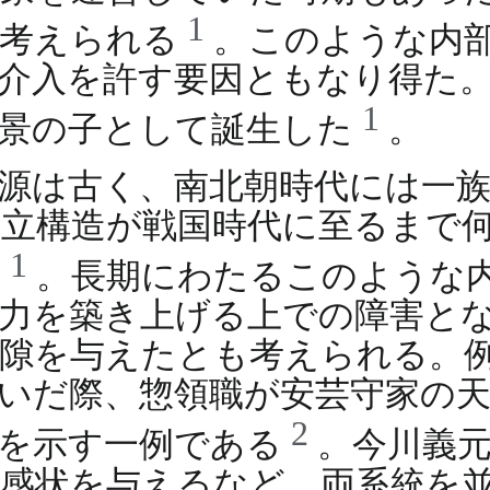
1
と考えられる
。このような内
介入を許す要因ともなり得た
1
虎景の子として誕生した
。
源は古く、南北朝時代には一
立構造が戦国時代に至るまで
1
い
。長期にわたるこのような
力を築き上げる上での障害と
隙を与えたとも考えられる。
いだ際、惣領職が安芸守家の
2
動を示す一例である
。今川義
途感状を与えるなど、両系統を