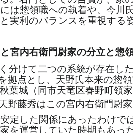
には惣領職への執着や、今川
分と実利のバランスを重視する
家と宮内右衛門尉家の分立と惣
く分けて二つの系統が存在し
を拠点とし、天野氏本来の惣領
秋葉城（同市天竜区春野町領
天野藤秀はこの宮内右衛門尉
も安定した関係にあったわけで
ら家を運営していた時期もあっ