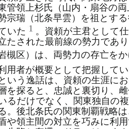
東管領上杉氏（山内・扇谷の両
勢宗瑞（北条早雲）を祖とする
1
ていた
。資頼が主君として仕
立たされた最前線の勢力であり
岩槻区）は、両勢力の存亡を
利用者が概要として把握してい
という逸話は、資頼の生涯にお
層を探ると、忠誠と裏切り、雌
いるだけでなく、関東独自の
る。後北条氏の関東制覇戦略は
盾や領主間の対立を巧みに利用