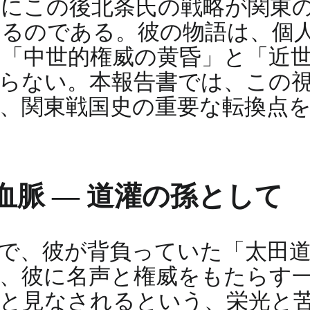
にこの後北条氏の戦略が関東
るのである。彼の物語は、個
「中世的権威の黄昏」と「近
らない。本報告書では、この
、関東戦国史の重要な転換点
脈 — 道灌の孫として
で、彼が背負っていた「太田
、彼に名声と権威をもたらす
と見なされるという、栄光と