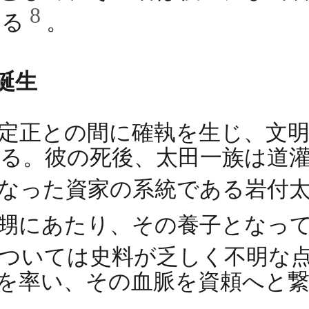
8
ある
。
の誕生
正との間に確執を生じ、文明18
る。彼の死後、太田一族は道
となった資家の系統である岩付
甥にあたり、その養子となっ
ついては史料が乏しく不明な
を率い、その血脈を資頼へと