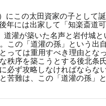
4年）にこの太田資家の子として
後年には出家して「知楽斎道
、道灌が築いた名声と岩付城と
。この「道灌の孫」という出
とっては重用すべき理由とな
な秩序を築こうとする後北条
に必ず攻略しなければならな
と苦難は、この「道灌の孫」