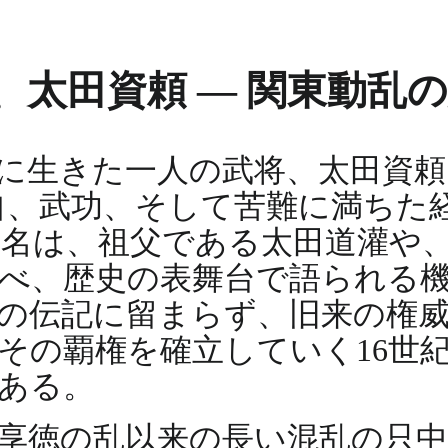
太田資頼 — 関東動乱
に生きた一人の武将、太田資頼
その出自、武功、そして苦難に満ち
名は、祖父である太田道灌や
べ、歴史の表舞台で語られる
の伝記に留まらず、旧来の権
その覇権を確立していく16世
ある。
享徳の乱以来の長い混乱の只