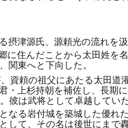
る摂津源氏、源頼光の流れを
田郷に住んだことから太田姓を
、関東へと下向した。
、資頼の祖父にあたる太田道
君・上杉持朝を補佐し、長期
。彼は武将として卓越してい
点となる岩付城を築城した優れ
として、その名は後世にまで