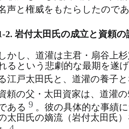
名声と権威をもたらしたので
1-2. 岩付太田氏の成立と資頼
しかし、道灌は主君・扇谷上杉定
れるという悲劇的な最期を遂げ
る江戸太田氏と、道灌の養子
資頼の父・太田資家は、道灌の
9
である
。彼の具体的な事績に
の太田氏の嫡流（岩付太田氏）
4