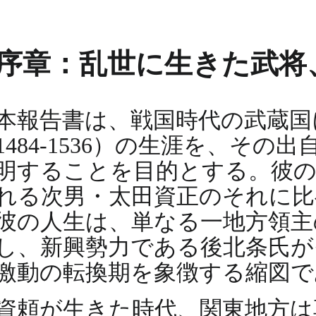
序章：乱世に生きた武将、
本報告書は、戦国時代の武蔵国
1484-1536）の生涯を、
明することを目的とする。彼の
れる次男・太田資正のそれに比
彼の人生は、単なる一地方領主
し、新興勢力である後北条氏が
激動の転換期を象徴する縮図で
資頼が生きた時代、関東地方は