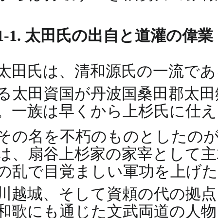
1-1. 太田氏の出自と道灌の偉業
太田氏は、清和源氏の一流であ
る太田資国が丹波国桑田郡太
。一族は早くから上杉氏に仕え
その名を不朽のものとしたのが
は、扇谷上杉家の家宰として主
の乱で目覚ましい軍功を上げた
川越城、そして資頼の代の拠
和歌にも通じた文武両道の人物