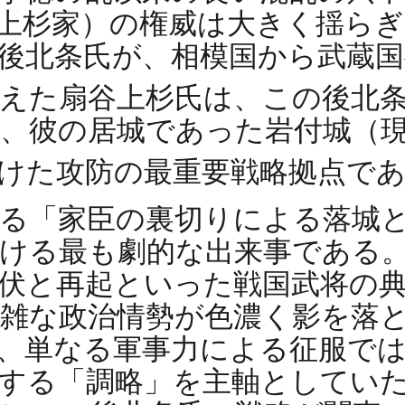
上杉家）の権威は大きく揺ら
後北条氏が、相模国から武蔵
えた扇谷上杉氏は、この後北
、彼の居城であった岩付城（
かけた攻防の最重要戦略拠点で
る「家臣の裏切りによる落城
ける最も劇的な出来事である
伏と再起といった戦国武将の
複雑な政治情勢が色濃く影を落
、単なる軍事力による征服で
する「調略」を主軸としてい