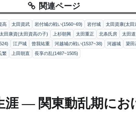
関連ページ
資高
太田資武
岩付城の戦い(1560~69)
岩付城
太田資康(太田
太田康資(太田資高の子)
上杉朝興
太田重正
北条氏房
太田道
24)
江戸城
曾我祐重
河越城の戦い(1537~38)
河越城
簗田
氏繁
上田朝直
長享の乱(1487~1505)
涯 — 関東動乱期に