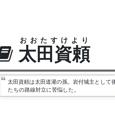
おおたすけより
太田資頼
太田資頼は太田道灌の孫。岩付城主として
たちの路線対立に苦悩した。