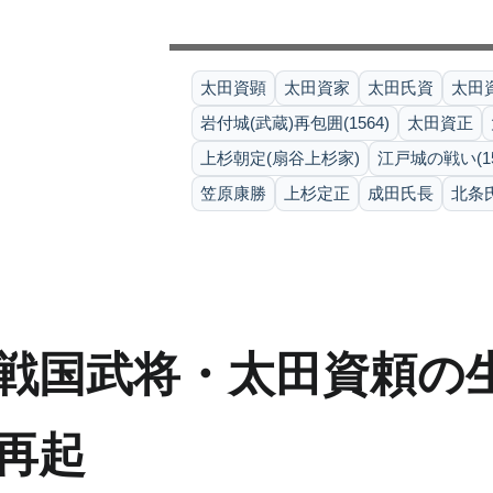
太田資顕
太田資家
太田氏資
太田
岩付城(武蔵)再包囲(1564)
太田資正
上杉朝定(扇谷上杉家)
江戸城の戦い(15
笠原康勝
上杉定正
成田氏長
北条
戦国武将・太田資頼の生
再起