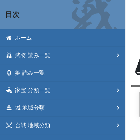
目次
ホーム
武将 読み一覧
姫 読み一覧
家宝 分類一覧
城 地域分類
合戦 地域分類