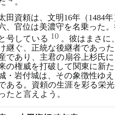
た
。
太田資頼は、文明16年（148
六、官位は美濃守を名乗った。
10
と号している
。彼はまさに
け継ぐ、正統な後継者であった
産であり、主君の扇谷上杉氏に
来の権威を打破して関東に新た
城・岩付城は、その象徴性ゆえ
である。資頼の生涯を彩る栄光
ったと言えよう。