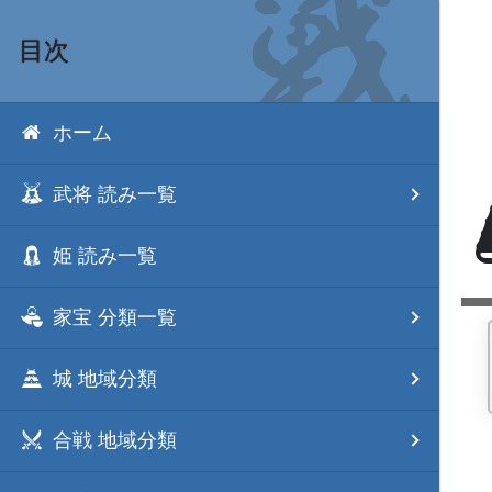
目次
ホーム
武将 読み一覧
姫 読み一覧
家宝 分類一覧
城 地域分類
合戦 地域分類