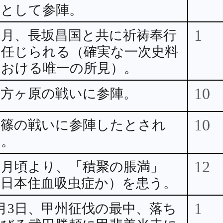
使として参陣。
1
1月、長坂昌国と共に祈祷奉行
に任じられる（確実な一次史料
における唯一の所見）。
10
三方ヶ原の戦いに参陣。
10
長篠の戦いに参陣したとされ
る。
12
1月頃より、「積聚の脹満」
（日本住血吸虫症か）を患う。
1
月3日、甲州征伐の最中、落ち