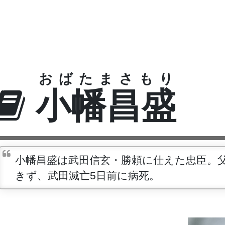
おばたまさもり
小幡昌盛
小幡昌盛は武田信玄・勝頼に仕えた忠臣。
きず、武田滅亡5日前に病死。