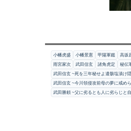
小幡虎盛
小幡景憲
甲陽軍鑑
高坂
雨宮家次
武田信玄
諸角虎定
秘伝
武田信玄 ~死を三年秘せよ遺骸塩漬け隠
武田信玄 ~今川領侵攻前母の夢に戒めら
武田勝頼 ~父に劣るとも人に劣らじと自