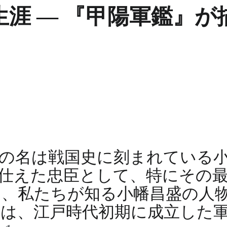
涯 ― 『甲陽軍鑑』が
の名は戦国史に刻まれている小
仕えた忠臣として、特にその
、私たちが知る小幡昌盛の人
は、江戸時代初期に成立した