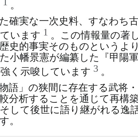
1
す
。
た確実な一次史料、すなわち
1
れています
。この情報量の著
歴史的事実そのものというよ
た小幡景憲が編纂した『甲陽
3
を強く示唆しています
。
物語」の狭間に存在する武将・
較分析することを通じて再構
、そして後世に語り継がれる逸
す。