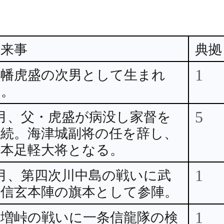
出来事
典拠
1
小幡虎盛の次男として生まれ
る。
5
6月、父・虎盛が病没し家督を
相続。海津城副将の任を辞し、
旗本足軽大将となる。
1
9月、第四次川中島の戦いに武
田信玄本陣の旗本として参陣。
1
三増峠の戦いに一条信龍隊の検