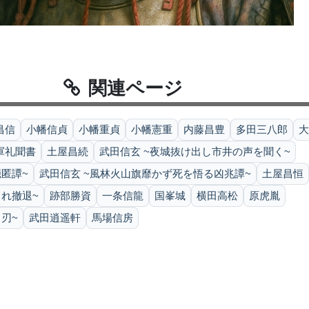
関連ページ
昌信
小幡信貞
小幡重貞
小幡憲重
内藤昌豊
多田三八郎
大
軍礼聞書
土屋昌続
武田信玄 ~夜城抜け出し市井の声を聞く~
匿譚~
武田信玄 ~風林火山旗靡かず死を悟る凶兆譚~
土屋昌恒
れ撤退~
跡部勝資
一条信龍
国峯城
横田高松
原虎胤
刃~
武田逍遥軒
馬場信房