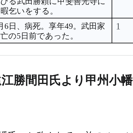
延びる武田勝頼に甲斐善光寺に
て暇乞いをする。
1
月6日、病死。享年49。武田家
滅亡の5日前であった。
遠江勝間田氏より甲州小