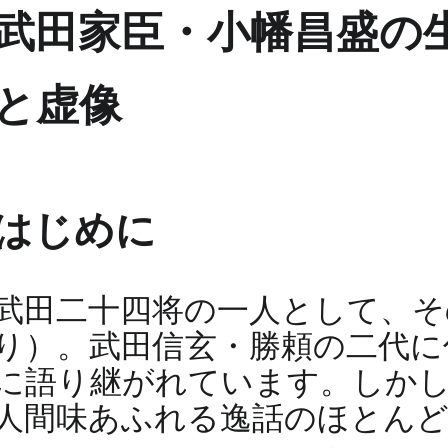
武田家臣・小幡昌盛の生
と虚像
はじめに
武田二十四将の一人として、そ
り）。武田信玄・勝頼の二代に
に語り継がれています。しかし
人間味あふれる逸話のほとんど