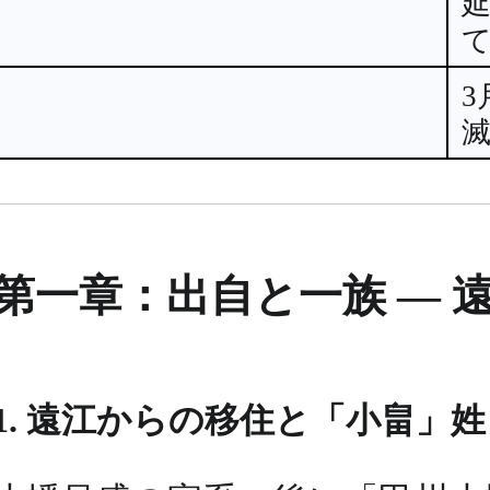
3
第一章：出自と一族 ― 
1. 遠江からの移住と「小畠」姓