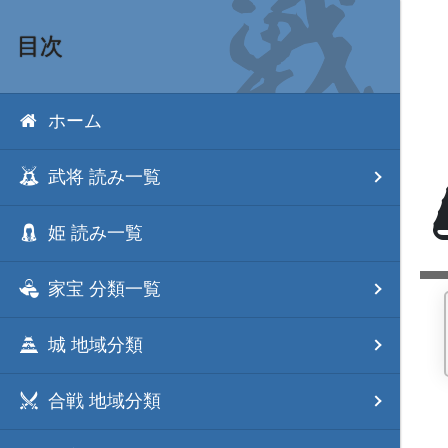
目次
ホーム
武将 読み一覧
姫 読み一覧
家宝 分類一覧
城 地域分類
合戦 地域分類