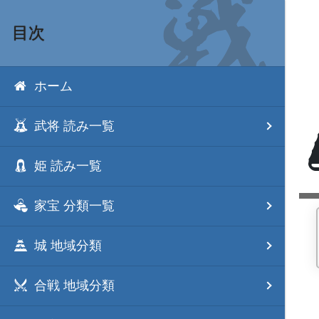
目次
ホーム
武将 読み一覧
姫 読み一覧
家宝 分類一覧
城 地域分類
合戦 地域分類