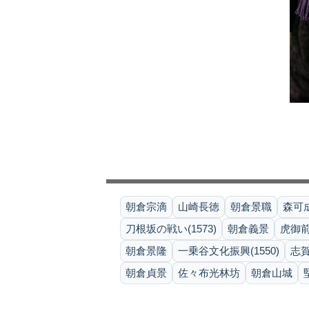
朝倉宗滴
山崎長徳
朝倉景職
森可
刀根坂の戦い(1573)
朝倉義景
虎御前
朝倉景隆
一乗谷文化振興(1550)
志賀
朝倉貞景
佐々布光林坊
朝倉山城