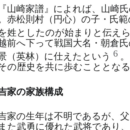
『山崎家譜』によれば、山崎
。赤松則村（円心）の子・氏範
を姓としたのが始まりと伝え
越前へ下って戦国大名・朝倉氏
6
景（英林）に仕えたという
。
その歴史を共に歩むこととな
吉家の家族構成
吉家の生年は不明であるが、
また武勇に優れた武将であり、永