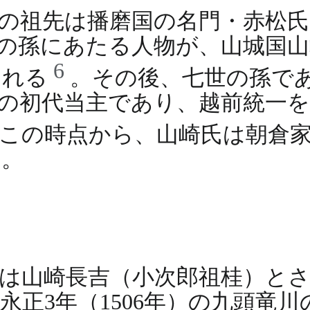
氏の祖先は播磨国の名門・赤松
の孫にあたる人物が、山城国山
6
られる
。その後、七世の孫で
の初代当主であり、越前統一を
この時点から、山崎氏は朝倉
る。
父は山崎長吉（小次郎祖桂）と
正3年（1506年）の九頭竜