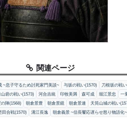
関連ページ
成 ~息子守るため討死家門美談~
与坂の戦い(1570)
刀根坂の戦い(1
山砦の戦い(1573)
河合吉統
印牧美満
森可成
堀江景忠
一乗
の陣(1568)
朝倉景豊
朝倉景鏡
朝倉景連
天筒山城の戦い(157
堅田合戦(1570)
溝江長逸
朝倉義景 ~信長饗応遅らせ怒り物語化~