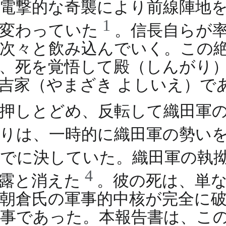
電撃的な奇襲により前線陣地
1
と変わっていた
。信長自らが
次々と飲み込んでいく。この
、死を覚悟して殿（しんがり
吉家（やまざき よしいえ）で
押しとどめ、反転して織田軍
りは、一時的に織田軍の勢い
でに決していた。織田軍の執
4
の露と消えた
。彼の死は、単
朝倉氏の軍事的中核が完全に
事であった。本報告書は、こ