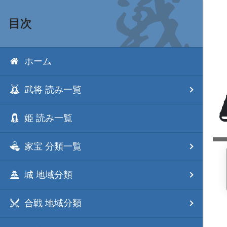
目次
ホーム
武将 読み一覧
姫 読み一覧
家宝 分類一覧
城 地域分類
合戦 地域分類