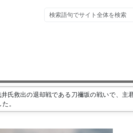
浅井氏救出の退却戦である刀禰坂の戦いで、主
した。