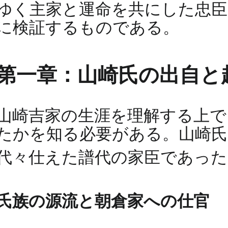
ゆく主家と運命を共にした忠臣
に検証するものである。
第一章：山崎氏の出自と
山崎吉家の生涯を理解する上で
たかを知る必要がある。山崎氏
代々仕えた譜代の家臣であっ
氏族の源流と朝倉家への仕官