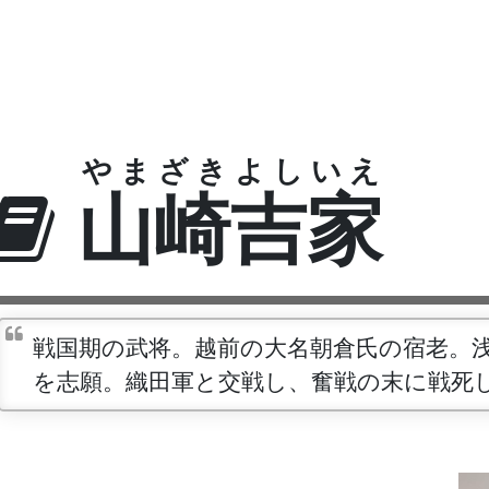
やまざきよしいえ
山崎吉家
戦国期の武将。越前の大名朝倉氏の宿老。
を志願。織田軍と交戦し、奮戦の末に戦死