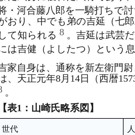
将・河合藤八郎を一騎打ちで
がおり、中でも弟の吉延（七郎
8
して知られる
。吉延は武芸
には吉健（よしたつ）という
吉家自身は、通称を新左衛門
は、天正元年8月14日（西暦1
8
。
【表1：山崎氏略系図】
世代