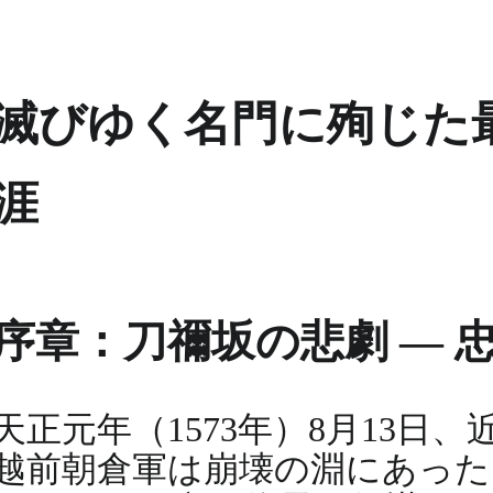
滅びゆく名門に殉じた最
涯
序章：刀禰坂の悲劇 ― 
天正元年（1573年）8月13
越前朝倉軍は崩壊の淵にあった