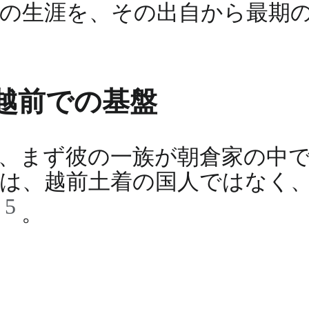
の生涯を、その出自から最期
越前での基盤
、まず彼の一族が朝倉家の中
は、越前土着の国人ではなく
5
た
。