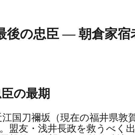
後の忠臣 ― 朝倉家
忠臣の最期
日、近江国刀禰坂（現在の福井県
。盟友・浅井長政を救うべく