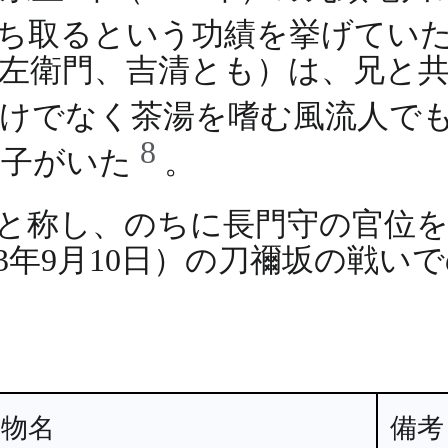
討ち取るという功績を挙げてい
左衛門、吉清とも）は、兄と
だけでなく茶湯を嗜む風流人で
8
息子がいた
。
尉と称し、のちに長門守の官位
573年9月10日）の刀禰坂の戦
人物名
備考