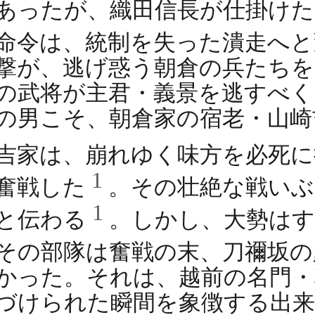
あったが、織田信長が仕掛けた
命令は、統制を失った潰走へ
撃が、逃げ惑う朝倉の兵たちを
の武将が主君・義景を逃すべく
の男こそ、朝倉家の宿老・山崎
吉家は、崩れゆく味方を必死に
1
奮戦した
。その壮絶な戦いぶ
1
と伝わる
。しかし、大勢はす
その部隊は奮戦の末、刀禰坂
かった。それは、越前の名門・
づけられた瞬間を象徴する出来