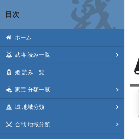
目次
ホーム
武将 読み一覧
姫 読み一覧
家宝 分類一覧
城 地域分類
合戦 地域分類