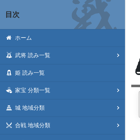
目次
ホーム
武将 読み一覧
姫 読み一覧
家宝 分類一覧
城 地域分類
合戦 地域分類