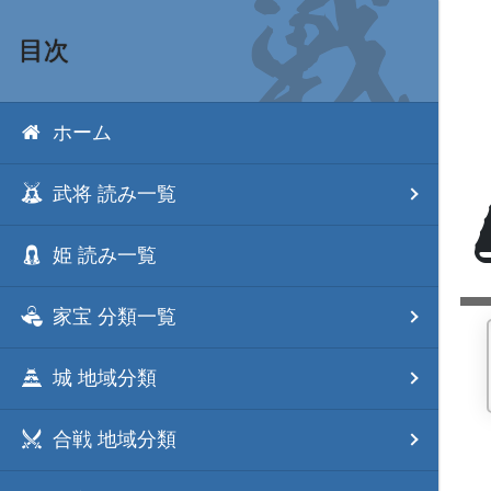
目次
ホーム
武将 読み一覧
姫 読み一覧
家宝 分類一覧
城 地域分類
合戦 地域分類