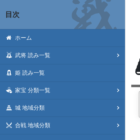
目次
ホーム
武将 読み一覧
姫 読み一覧
家宝 分類一覧
城 地域分類
合戦 地域分類