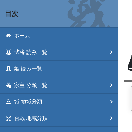
目次
ホーム
武将 読み一覧
姫 読み一覧
家宝 分類一覧
城 地域分類
合戦 地域分類