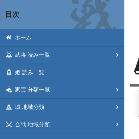
目次
ホーム
武将 読み一覧
姫 読み一覧
家宝 分類一覧
城 地域分類
合戦 地域分類