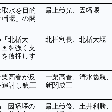
の取水を目的
最上義光、因幡堰
因幡堰」の開
。
の「北楯大
北楯利長、北楯大堰
計画を強く支
現を後押しす
一栗高春が反
一栗高春、清水義親
を追討し鎮圧
新関成正
易。因幡堰の
最上義俊、土井利勝