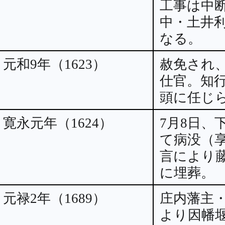
工事は中
中・土井
なる。
元和9年（1623）
赦免され
仕官。知
頭に任じ
寛永元年（1624）
7月8日、
て病没（享
言により
に埋葬。
元禄2年（1689）
庄内藩主
より因幡