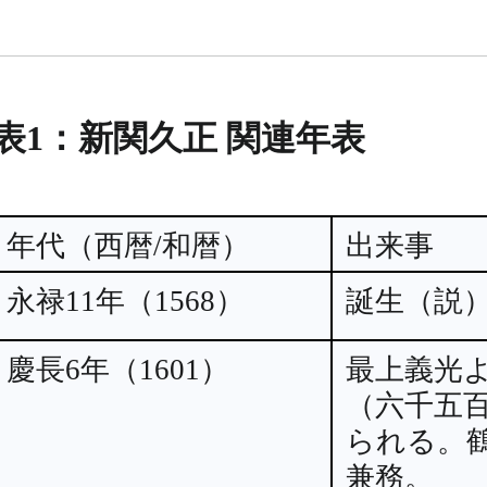
表1：新関久正 関連年表
年代（西暦/和暦）
出来事
永禄11年（1568）
誕生（説
慶長6年（1601）
最上義光
（六千五
られる。
兼務。