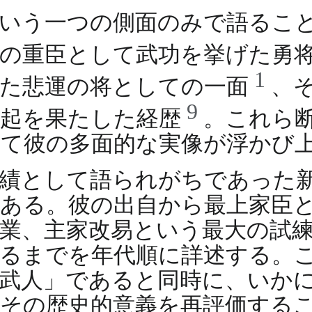
いう一つの側面のみで語るこ
家の重臣として武功を挙げた勇
1
れた悲運の将としての一面
、
9
再起を果たした経歴
。これら
めて彼の多面的な実像が浮かび
績として語られがちであった
ある。彼の出自から最上家臣
業、主家改易という最大の試
るまでを年代順に詳述する。
武人」であると同時に、いか
その歴史的意義を再評価する