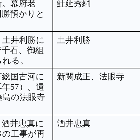
断。幕府老
鮭延秀綱
利勝預かりと
、土井利勝に
土井利勝
行千石、御組
られる。
下総国古河に
新関成正、法眼寺
年57）。遺
藤島の法眼寺
・酒井忠真に
酒井忠真
堰の工事が再