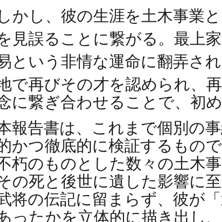
しかし、彼の生涯を土木事業と
を見誤ることに繋がる。最上
易という非情な運命に翻弄さ
地で再びその才を認められ、
念に繋ぎ合わせることで、初
本報告書は、これまで個別の事
的かつ徹底的に検証するもので
不朽のものとした数々の土木事
その死と後世に遺した影響に至
武将の伝記に留まらず、彼が「
あったかを立体的に描き出し、