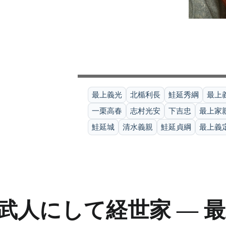
最上義光
北楯利長
鮭延秀綱
最上
一栗高春
志村光安
下吉忠
最上家
鮭延城
清水義親
鮭延貞綱
最上義
武人にして経世家 ― 