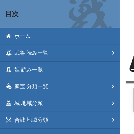
目次
ホーム
武将 読み一覧
姫 読み一覧
家宝 分類一覧
城 地域分類
合戦 地域分類