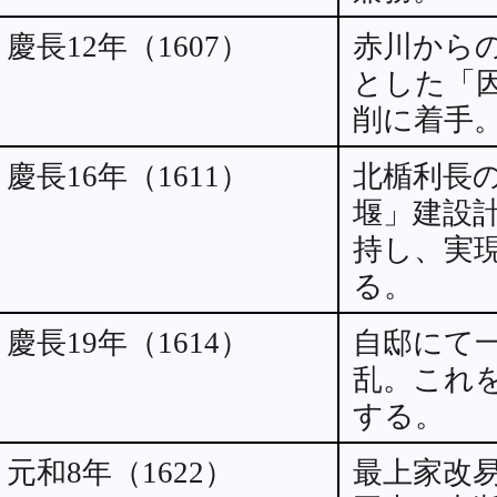
慶長12年（1607）
赤川から
とした「
削に着手
慶長16年（1611）
北楯利長
堰」建設
持し、実
る。
慶長19年（1614）
自邸にて
乱。これ
する。
元和8年（1622）
最上家改