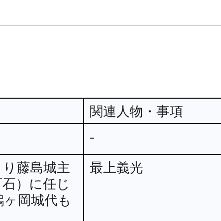
関連人物・事項
）
-
より藤島城主
最上義光
百石）に任じ
鶴ヶ岡城代も