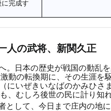
後に完成す
一人の武将、新関久正
へ。日本の歴史が戦国の動乱
激動の転換期に、その生涯を
正（にいぜきいなばのかみひさ
りも、むしろ後世の民に計り知
始者として、今日まで庄内の地