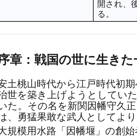
開され、
る。
序章：戦国の世に生きた
安土桃山時代から江戸時代初期
治世を築き上げようとしていた
いた。その名を新関因幡守久
は、勇猛果敢な武人としてよ
大規模用水路「因幡堰」の創