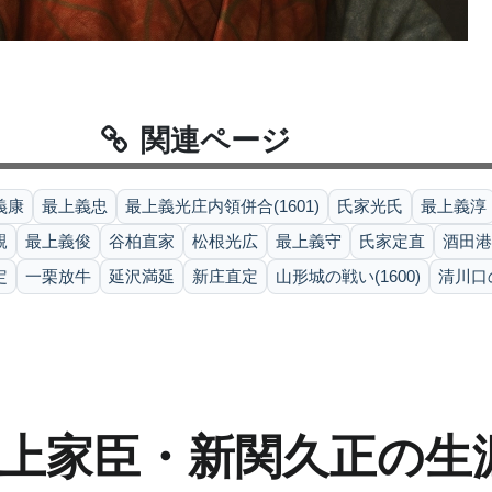
関連ページ
義康
最上義忠
最上義光庄内領併合(1601)
氏家光氏
最上義淳
親
最上義俊
谷柏直家
松根光広
最上義守
氏家定直
酒田港町
定
一栗放牛
延沢満延
新庄直定
山形城の戦い(1600)
清川口の
最上家臣・新関久正の生