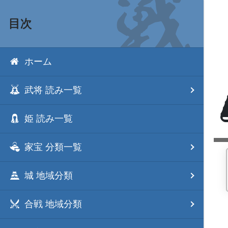
目次
ホーム
武将 読み一覧
姫 読み一覧
家宝 分類一覧
城 地域分類
合戦 地域分類