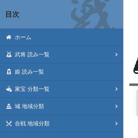
目次
ホーム
武将 読み一覧
姫 読み一覧
家宝 分類一覧
城 地域分類
合戦 地域分類