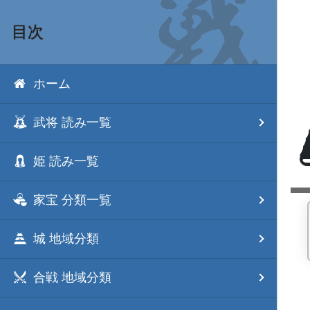
目次
ホーム
武将 読み一覧
姫 読み一覧
家宝 分類一覧
城 地域分類
合戦 地域分類