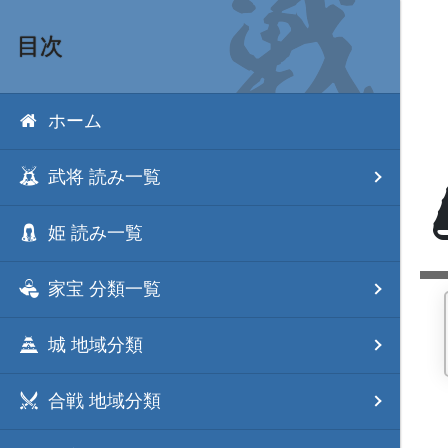
目次
ホーム
武将 読み一覧
姫 読み一覧
家宝 分類一覧
城 地域分類
合戦 地域分類