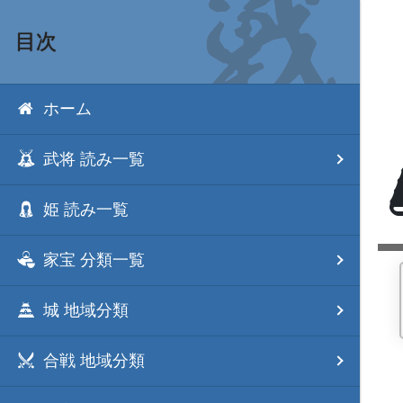
目次
ホーム
武将 読み一覧
姫 読み一覧
家宝 分類一覧
城 地域分類
合戦 地域分類