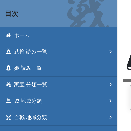
目次
ホーム
武将 読み一覧
姫 読み一覧
家宝 分類一覧
城 地域分類
合戦 地域分類