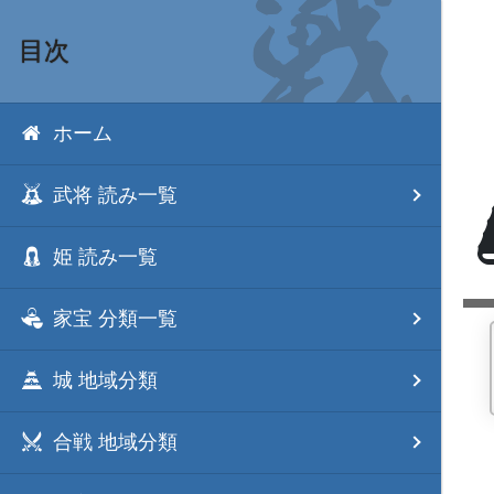
目次
ホーム
武将 読み一覧
姫 読み一覧
家宝 分類一覧
城 地域分類
合戦 地域分類