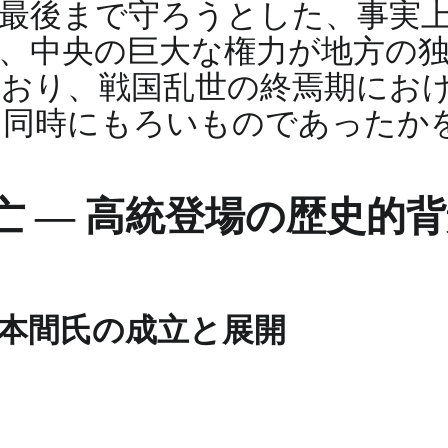
最後まで守ろうとした、事実
、中央の巨大な権力が地方の
おり、戦国乱世の終焉期にお
た同時にもろいものであったか
 ― 高統登場の歴史的
本間氏の成立と展開