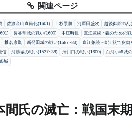
関連ページ
城
佐渡金山直轄化(1601)
上杉景勝
河原田盛次
越後御館の乱(1
01)
長谷堂城の戦い(1600)
本庄時長
直江兼続 ~義のための
椎名康胤
新発田城の戦い(1587~89)
直江兼続 ~直江状で皮肉
謙信
河越城の戦い(1537~38)
清川口の戦い(1600)
白河小峰城の戦
条城
本間氏の滅亡：戦国末