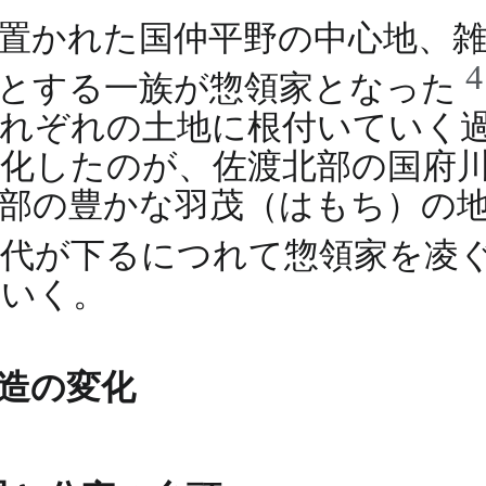
置かれた国仲平野の中心地、
拠とする一族が惣領家となった
れぞれの土地に根付いていく
化したのが、佐渡北部の国府
部の豊かな羽茂（はもち）の
時代が下るにつれて惣領家を凌
ていく。
造の変化