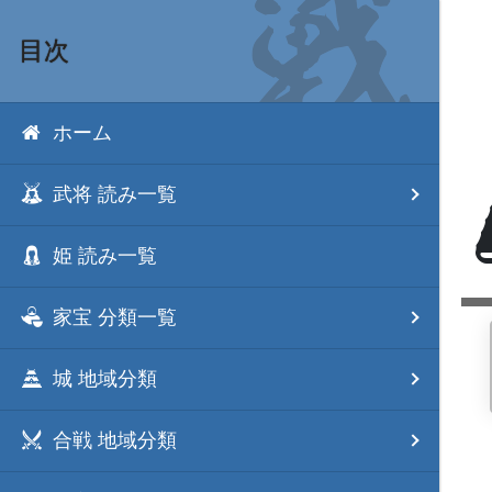
目次
ホーム
武将 読み一覧
姫 読み一覧
家宝 分類一覧
城 地域分類
合戦 地域分類