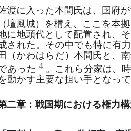
佐渡に入った本間氏は、国府が
（壇風城）を構え、ここを本
地に地頭代として配置され、そ
成された。その中でも特に有力
田（かわはらだ）本間氏と、南
4
であった
。これら分家は、
を動かす主要な担い手となっ
第二章：戦国期における権力構