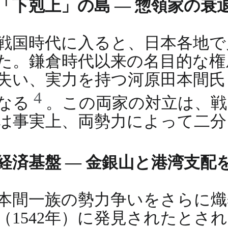
「下剋上」の島 ― 惣領家の衰
戦国時代に入ると、日本各地で
た。鎌倉時代以来の名目的な権
失い、実力を持つ河原田本間氏
4
なる
。この両家の対立は、戦
は事実上、両勢力によって二分
経済基盤 ― 金銀山と港湾支配
本間一族の勢力争いをさらに熾
（1542年）に発見されたと