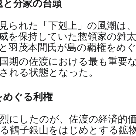
退と分家の台頭
見られた「下剋上」の風潮は
威を保持していた惣領家の雑
と羽茂本間氏が島の覇権をめ
国期の佐渡における最も重要
される状態となった。
をめぐる利権
烈にしたのが、佐渡の経済的価
される鶴子銀山をはじめとする鉱