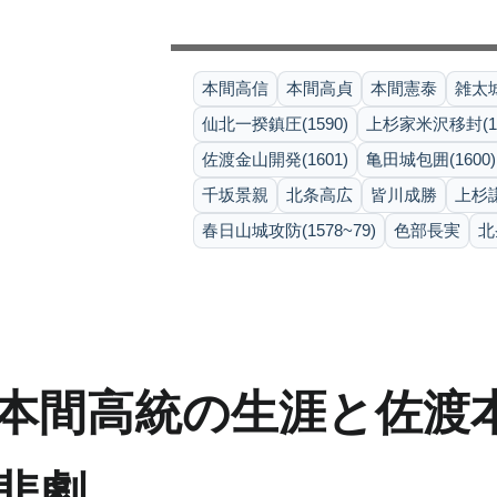
本間高信
本間高貞
本間憲泰
雑太
仙北一揆鎮圧(1590)
上杉家米沢移封(16
佐渡金山開発(1601)
亀田城包囲(1600)
千坂景親
北条高広
皆川成勝
上杉
春日山城攻防(1578~79)
色部長実
北
本間高統の生涯と佐渡
悲劇