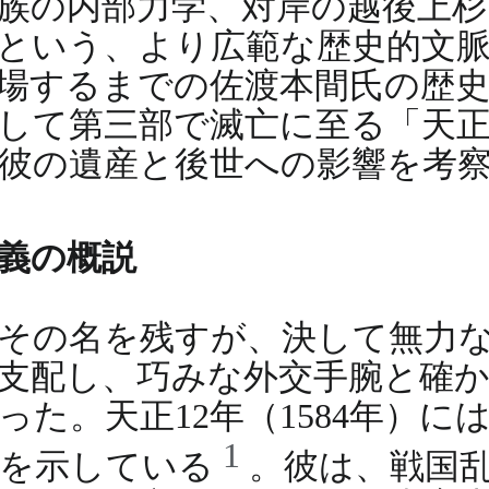
族の内部力学、対岸の越後上杉
という、より広範な歴史的文
場するまでの佐渡本間氏の歴
して第三部で滅亡に至る「天
彼の遺産と後世への影響を考
義の概説
その名を残すが、決して無力
支配し、巧みな外交手腕と確
た。天正12年（1584年）に
1
量を示している
。彼は、戦国