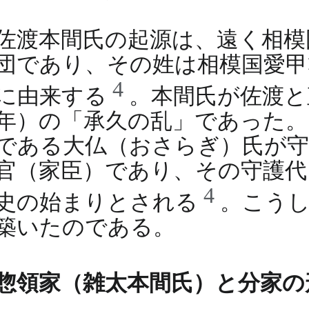
佐渡本間氏の起源は、遠く相模
団であり、その姓は相模国愛甲
4
に由来する
。本間氏が佐渡と
年）の「承久の乱」であった。
である大仏（おさらぎ）氏が守
官（家臣）であり、その守護代
4
史の始まりとされる
。こう
築いたのである。
惣領家（雑太本間氏）と分家の