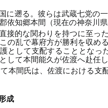
国に遡る。彼らは武蔵七党の
郡依知郷本間（現在の神奈川県
直接的な関わりを持つに至った契
この乱で幕府方が勝利を収め
護として支配することとなっ
として本間能久が佐渡へ赴任
して本間氏は、佐渡における支
形成