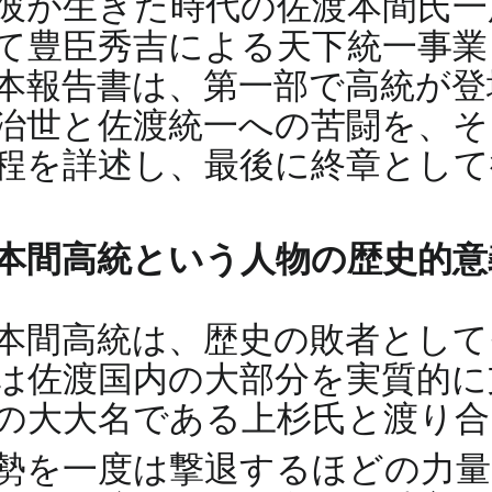
彼が生きた時代の佐渡本間氏一
て豊臣秀吉による天下統一事業
本報告書は、第一部で高統が登
治世と佐渡統一への苦闘を、そ
程を詳述し、最後に終章として
本間高統という人物の歴史的意
本間高統は、歴史の敗者として
は佐渡国内の大部分を実質的に
の大大名である上杉氏と渡り合っ
勢を一度は撃退するほどの力