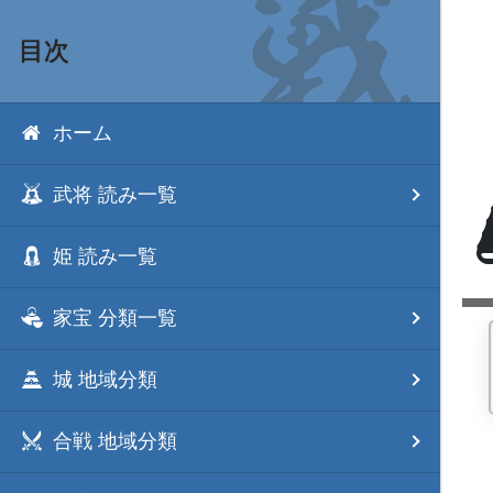
目次
ホーム
武将 読み一覧
姫 読み一覧
家宝 分類一覧
城 地域分類
合戦 地域分類