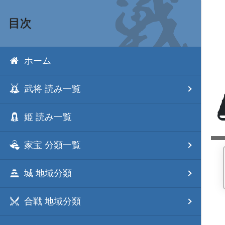
目次
ホーム
武将 読み一覧
姫 読み一覧
家宝 分類一覧
城 地域分類
合戦 地域分類