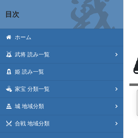
目次
ホーム
武将 読み一覧
姫 読み一覧
家宝 分類一覧
城 地域分類
合戦 地域分類