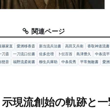
関連ページ
飯篠家直
愛洲移香斎
新当流兵法書
高田又兵衛
香取神道流書
一刀斎
一刀流口伝書
佐多忠増
卜伝百首
島津豊久
中条流平
弥慈音
福野流柔術書
柳生兵庫助
中条長秀
平常無敵書
愛洲
— 示現流創始の軌跡と