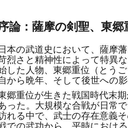
序論：薩摩の剣聖、東郷
日本の武道史において、薩摩藩
苛烈さと精神性によって特異な
始した人物、東郷重位（とうご
自から晩年、そして後世への影
東郷重位が生きた戦国時代末期
あった。大規模な合戦が日常で
訪れる中で、武士の存在意義そ
戦での武功から、平時における