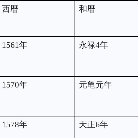
西暦
和暦
1561年
永禄4年
1570年
元亀元年
1578年
天正6年