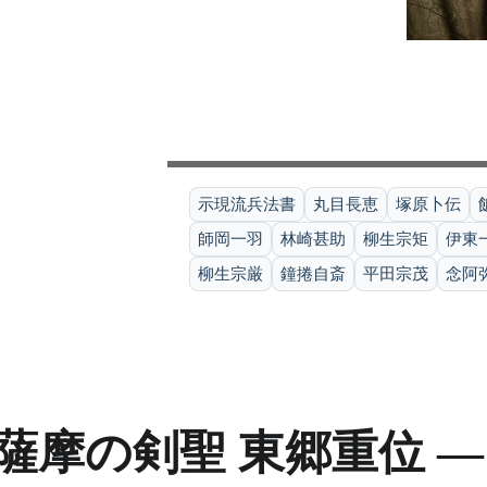
示現流兵法書
丸目長恵
塚原卜伝
師岡一羽
林崎甚助
柳生宗矩
伊東
柳生宗厳
鐘捲自斎
平田宗茂
念阿
薩摩の剣聖 東郷重位 