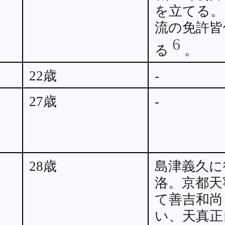
を立てる。
流の免許皆
6
る
。
22歳
-
27歳
-
28歳
島津義久に
洛。京都天
て善吉和尚
い、天真正