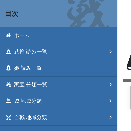
目次
ホーム
武将 読み一覧
姫 読み一覧
家宝 分類一覧
城 地域分類
合戦 地域分類