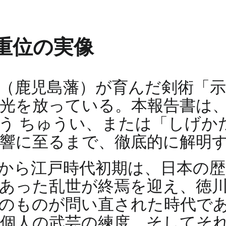
重位の実像
（鹿児島藩）が育んだ剣術「
光を放っている。本報告書は
う ちゅうい、または「しげか
響に至るまで、徹底的に解明
から江戸時代初期は、日本の
あった乱世が終焉を迎え、徳
のものが問い直された時代で
個人の武芸の練度、そしてそ