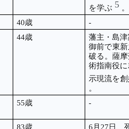
5
を学ぶ
40歳
-
44歳
藩主・島津
御前で東新
破る。薩摩
術指南役に
示現流を
。
55歳
-
83歳
6月27日、