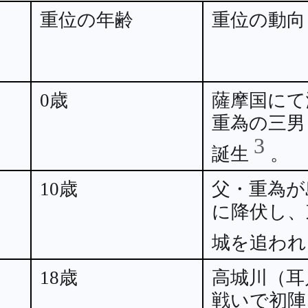
重位の年齢
重位の動向
0歳
薩摩国にて
重為の三男
3
誕生
。
10歳
父・重為が
に降伏し、
城を追わ
18歳
高城川（耳
戦いで初陣