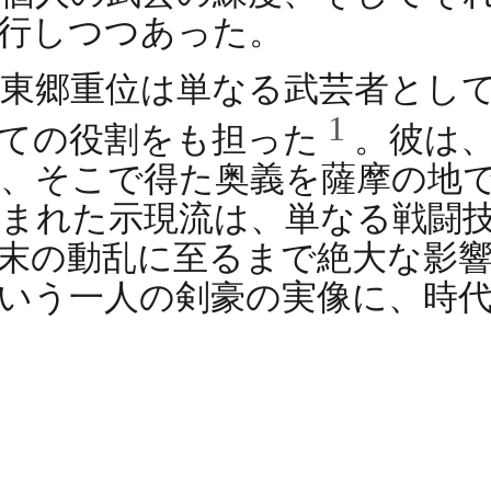
行しつつあった。
東郷重位は単なる武芸者とし
1
しての役割をも担った
。彼は
、そこで得た奥義を薩摩の地
まれた示現流は、単なる戦闘
末の動乱に至るまで絶大な影
いう一人の剣豪の実像に、時