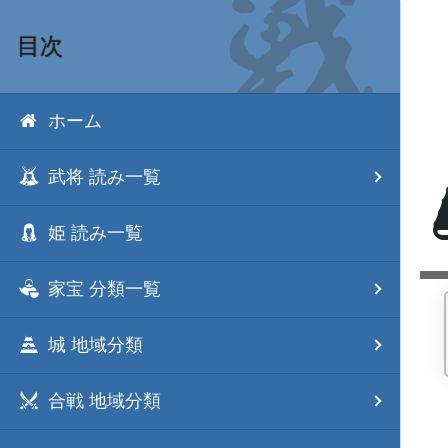
目次
ホーム
武将 読み一覧
姫 読み一覧
家宝 分類一覧
城 地域分類
合戦 地域分類