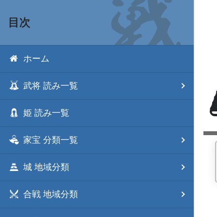
目次
ホーム
武将 読み一覧
姫 読み一覧
家宝 分類一覧
城 地域分類
合戦 地域分類