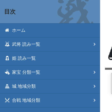
目次
ホーム
武将 読み一覧
姫 読み一覧
家宝 分類一覧
城 地域分類
合戦 地域分類