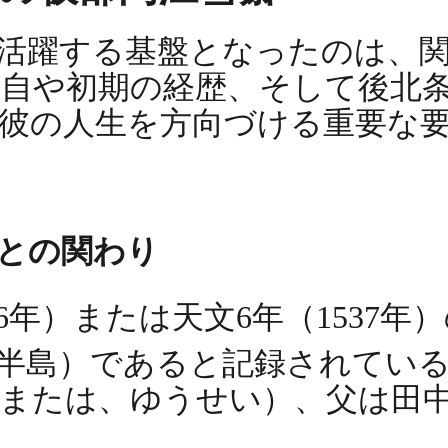
活躍する基盤となったのは、
自や初期の経歴、そして後北
彼の人生を方向づける重要な
氏との関わり
6年）または天文6年（1537
豆半島）であると記録されてい
、または、ゆうせい）、父は田