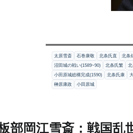
太原雪斎
石巻康敬
北条氏直
北条
沼田城の戦い(1589~90)
北条氏繁
北
小田原城総構完成(1590)
北条氏康
榊原康政
小田原城
板部岡江雪斎：戦国乱