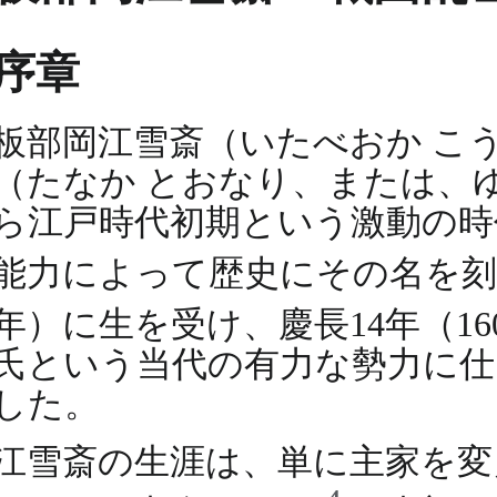
序章
板部岡江雪斎（いたべおか こ
（たなか とおなり、または、
ら江戸時代初期という激動の時
能力によって歴史にその名を
年）に生を受け、慶長14年（1
氏という当代の有力な勢力に仕
した。
江雪斎の生涯は、単に主家を