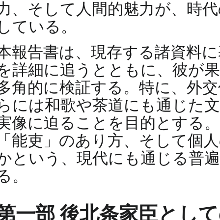
力、そして人間的魅力が、時代
している。
本報告書は、現存する諸資料に
を詳細に追うとともに、彼が果
多角的に検証する。特に、外交
らには和歌や茶道にも通じた文
実像に迫ることを目的とする。
「能吏」のあり方、そして個人
かという、現代にも通じる普
る。
第一部 後北条家臣とし