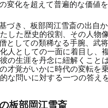
の変化を超えて普遍的な価値
基づき、板部岡江雪斎の出自
たした歴史的役割、その人物
僧としての類稀なる手腕、武
化人としての一面に着目し、
彼の生涯を丹念に紐解くこと
の才覚がいかに時代の変転を
遍的な問いに対する一つの答え
ての板部岡江雪斎