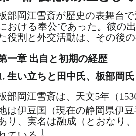
板部岡江雪斎が歴史の表舞台で
における奉公であった。彼の出
た役割と外交活動は、その後の
第一章 出自と初期の経歴
1. 生い立ちと田中氏、板部岡
板部岡江雪斎は、天文5年（153
地は伊豆国（現在の静岡県伊
あり、実名は融成（とおなり
1
れている
。