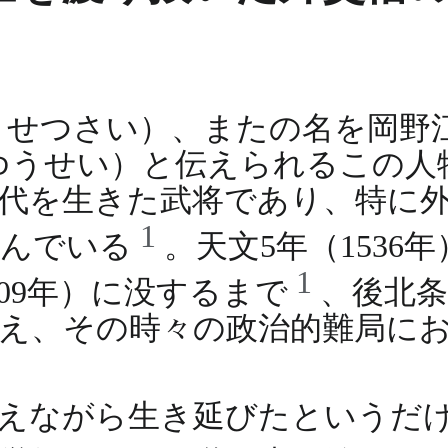
うせつさい）、またの名を岡野
ゆうせい）と伝えられるこの人
代を生きた武将であり、特に
1
刻んでいる
。天文5年（1536年
1
609年）に没するまで
、後北
え、その時々の政治的難局に
変えながら生き延びたというだ