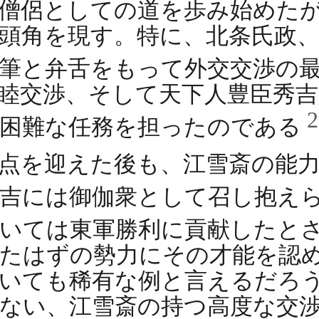
僧侶としての道を歩み始めた
頭角を現す。特に、北条氏政
能筆と弁舌をもって外交交渉の
睦交渉、そして天下人豊臣秀
る困難な任務を担ったのである
点を迎えた後も、江雪斎の能
秀吉には御伽衆として召し抱え
おいては東軍勝利に貢献したと
たはずの勢力にその才能を認
いても稀有な例と言えるだろ
ない、江雪斎の持つ高度な交