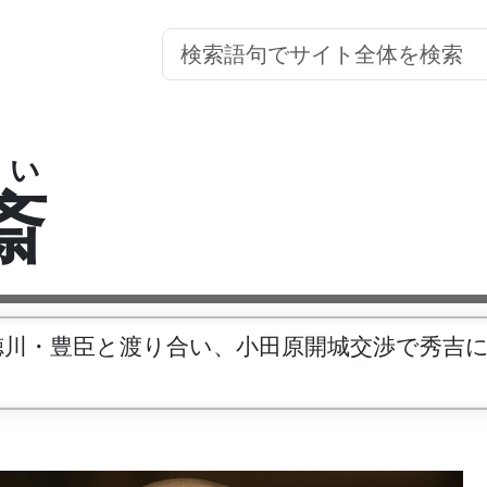
い
斎
徳川・豊臣と渡り合い、小田原開城交渉で秀吉