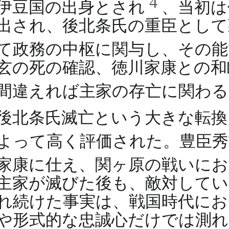
4
伊豆国の出身とされ
、当初は
出され、後北条氏の重臣として
て政務の中枢に関与し、その
玄の死の確認、徳川家康との和
間違えれば主家の存亡に関わ
後北条氏滅亡という大きな転換
よって高く評価された。豊臣
家康に仕え、関ヶ原の戦いに
主家が滅びた後も、敵対してい
れ続けた事実は、戦国時代にお
や形式的な忠誠心だけでは測れ