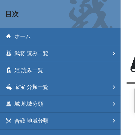
目次
ホーム
武将 読み一覧
姫 読み一覧
家宝 分類一覧
城 地域分類
合戦 地域分類