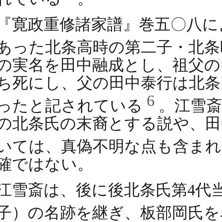
『寛政重修諸家譜』巻五〇八に
あった北条高時の第二子・北
の実名を田中融成とし、祖父の
ち死にし、父の田中泰行は北条
6
ったと記されている
。江雪
の北条氏の末裔とする説や、田
いては、真偽不明な点も含ま
確ではない。
江雪斎は、後に後北条氏第4代
子）の名跡を継ぎ、板部岡氏