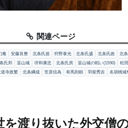
関連ページ
幻庵
安藤良整
北条氏規
狩野泰光
北条氏盛
北条氏政
北条
条氏邦
韮山城
垪和康忠
北条氏房
韮山城の戦い(1590)
松
大道寺政繁
北条綱成
笠原信為
有馬則頼
羽柴秀吉
名胡桃城奪
世を渡り抜いた外交僧