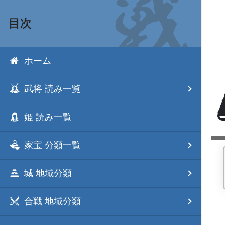
目次
ホーム
武将 読み一覧
姫 読み一覧
家宝 分類一覧
城 地域分類
合戦 地域分類