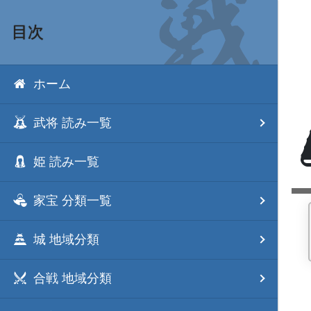
目次
ホーム
武将 読み一覧
姫 読み一覧
家宝 分類一覧
城 地域分類
合戦 地域分類